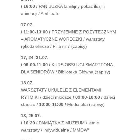
/ 16:00 /
PAN BUŹKA familijny pokaz iluzji i
animacji / Amfiteatr
17.07.
/ 11:00-13:00 /
PRZYJEMNE Z POŻYTECZNYM
– AROMATYCZNE WORECZKI / warsztaty
rękodzielnicze / Filia nr 7 (zapisy)
17, 24, 31.07.
/ 09:00-11:00 /
KURS OBSŁUGI SMARTFONA
DLA SENIORÓW / Biblioteka Główna (zapisy)
18.07.
WARSZTATY UKULELE Z ELEMENTAMI
RYTMIKI / dzieci młodsze
/ 09:00-10:00 /
dzieci
starsze
/ 10:00-11:00 /
Mediateka (zapisy)
18, 25.07.
/ 16:30 /
PAMIĄTKA Z MUZEUM / letnie
warsztaty / indywidualne / MMOW*