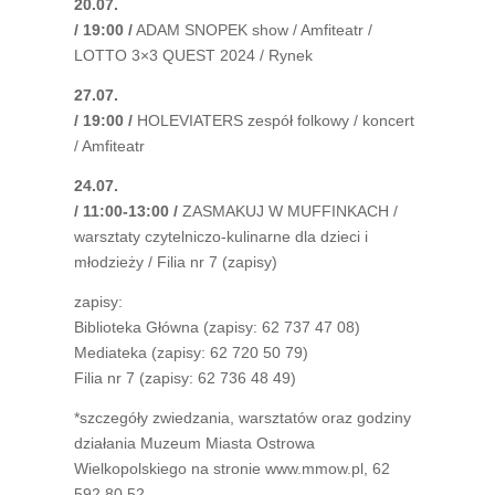
20.07.
/ 19:00 /
ADAM SNOPEK show / Amfiteatr /
LOTTO 3×3 QUEST 2024 / Rynek
27.07.
/ 19:00 /
HOLEVIATERS zespół folkowy / koncert
/ Amfiteatr
24.07.
/ 11:00-13:00 /
ZASMAKUJ W MUFFINKACH /
warsztaty czytelniczo-kulinarne dla dzieci i
młodzieży / Filia nr 7 (zapisy)
zapisy:
Biblioteka Główna (zapisy: 62 737 47 08)
Mediateka (zapisy: 62 720 50 79)
Filia nr 7 (zapisy: 62 736 48 49)
*szczegóły zwiedzania, warsztatów oraz godziny
działania Muzeum Miasta Ostrowa
Wielkopolskiego na stronie www.mmow.pl, 62
592 80 52