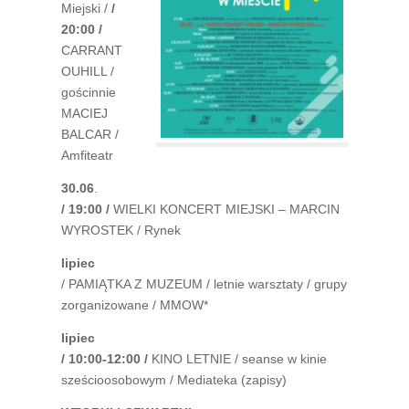
Miejski /
/
20:00 /
CARRANT
OUHILL /
gościnnie
MACIEJ
BALCAR /
Amfiteatr
30.06
.
/ 19:00 /
WIELKI KONCERT MIEJSKI – MARCIN
WYROSTEK / Rynek
lipiec
/ PAMIĄTKA Z MUZEUM / letnie warsztaty / grupy
zorganizowane / MMOW*
lipiec
/ 10:00-12:00 /
KINO LETNIE / seanse w kinie
sześcioosobowym / Mediateka (zapisy)