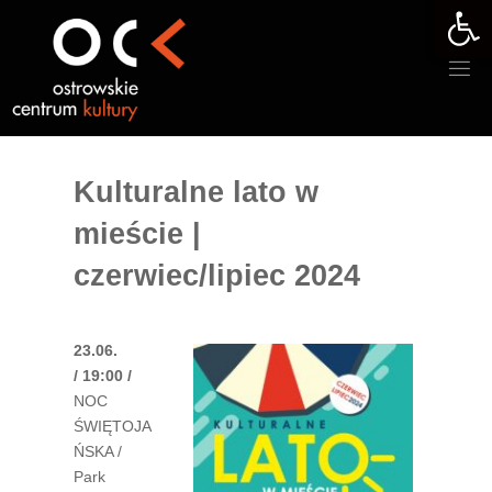
Otwórz 
Przejdź
do
treści
Kulturalne lato w
mieście |
czerwiec/lipiec 2024
23.06.
/ 19:00 /
NOC
ŚWIĘTOJA
ŃSKA /
Park