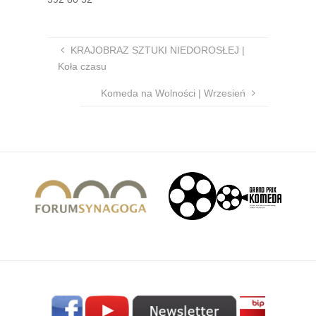
KRAJOBRAZ SZTUKI NIEDOROSŁEJ |
Koła czasu
Komeda na Wolności | Wrzesień