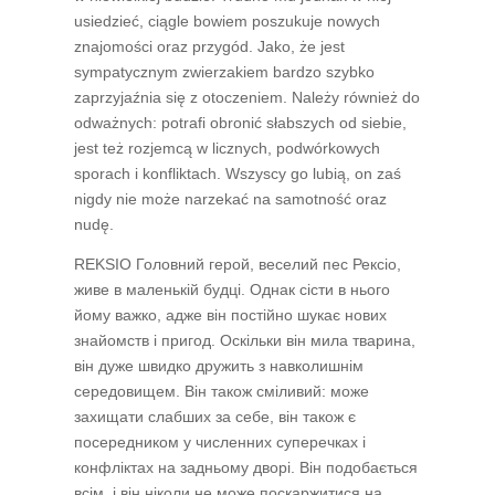
usiedzieć, ciągle bowiem poszukuje nowych
znajomości oraz przygód. Jako, że jest
sympatycznym zwierzakiem bardzo szybko
zaprzyjaźnia się z otoczeniem. Należy również do
odważnych: potrafi obronić słabszych od siebie,
jest też rozjemcą w licznych, podwórkowych
sporach i konfliktach. Wszyscy go lubią, on zaś
nigdy nie może narzekać na samotność oraz
nudę.
REKSIO Головний герой, веселий пес Рексіо,
живе в маленькій будці. Однак сісти в нього
йому важко, адже він постійно шукає нових
знайомств і пригод. Оскільки він мила тварина,
він дуже швидко дружить з навколишнім
середовищем. Він також сміливий: може
захищати слабших за себе, він також є
посередником у численних суперечках і
конфліктах на задньому дворі. Він подобається
всім, і він ніколи не може поскаржитися на