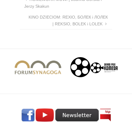
Jerzy Skakun
KINO DZIECIOM: REXIO, БОЛЕК i ЛОЛЕК
| REKSIO, BOLEK i LOLEK