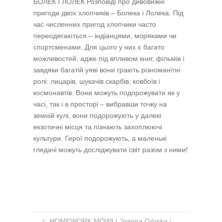
БОЛЕК І ЛОЛЕК Розповіді про дивовижні
пригоди двох хлопчиків – Болека і Лолека. Під
час численних пригод хлопчики часто
переодягаються – індіанцями, моряками чи
спортсменами. Для цього у них є багато
можливостей, адже під впливом книг, фільмів і
завдяки багатій уяві вони грають різноманітні
ролі: лицарів, шукачів скарбів, ковбоїв і
космонавтів. Вони можуть подорожувати як у
часі, так і в просторі – вибравши точку на
земній кулі, вони подорожують у далекі
екзотичні місця та пізнають захоплюючі
культури. Герої подорожують, а маленькі
глядачі можуть досліджувати світ разом з ними!
HOMEWORK MÓWI | Joanna Górska i