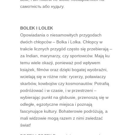
самотність або нудьгу.
BOLEK I LOLEK
Opowiadania o niesamowitych przygodach
dwóch chłopców – Bolka i Lolka. Chłopcy w
trakcie licznych przygód często się przebierają –
za Indian, marynarzy, czy sportowców. Mają ku
temu wiele okazji, ponieważ pod wpływem
książek, filmów oraz dzięki bogatej wyobraźni,
wcielają się w różne role: rycerzy, poławiaczy
skarbów, kowbojów czy kosmonautów. Potrafią
podróżować i w czasie, i w przestrzeni –
wybierając punkt na globusie, przenoszą się w
odległe, egzotyczne miejsca i poznają
fascynujące kultury. Bohaterowie podróżują, a
mali widzowie mogą razem z nimi zwiedzać
świat!