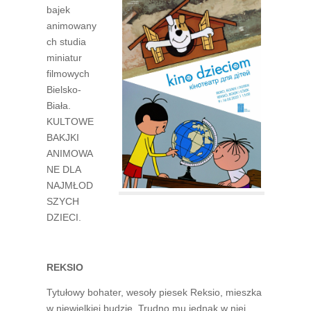
bajek
animowany
ch studia
miniatur
filmowych
Bielsko-
Biała.
KULTOWE
BAKJKI
ANIMOWA
NE DLA
NAJMŁOD
SZYCH
DZIECI.
REKSIO
Tytułowy bohater, wesoły piesek Reksio, mieszka
w niewielkiej budzie. Trudno mu jednak w niej