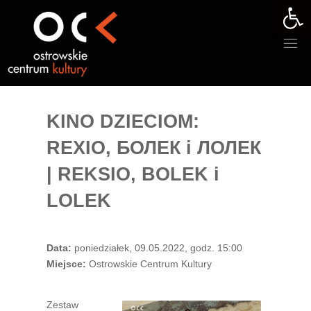
Otwórz 
Przejdź
do
treści
KINO DZIECIOM:
REXIO, БОЛЕК i ЛОЛЕК
| REKSIO, BOLEK i
LOLEK
Data:
poniedziałek, 09.05.2022, godz. 15:00
Miejsce:
Ostrowskie Centrum Kultury
Zestaw