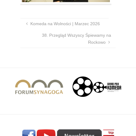
Komeda na Wolności | Marzec 2026
38. Przegląd Wszyscy Śpiewamy na
Rockowo