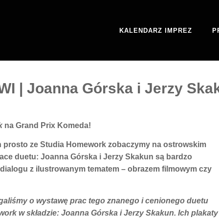
KALENDARZ IMPREZ
P
| Joanna Górska i Jerzy Ska
k
na Grand Prix Komeda!
ch prosto ze Studia Homework zobaczymy na ostrowskim
race duetu: Joanna Górska i Jerzy Skakun są bardzo
w dialogu z ilustrowanym tematem – obrazem filmowym czy
galiśmy o wystawę prac tego znanego i cenionego duetu
rk w składzie: Joanna Górska i Jerzy Skakun. Ich plakaty