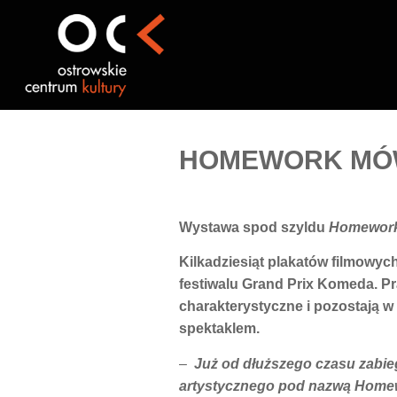
Przejdź
do
treści
HOMEWORK MÓWI 
Wystawa spod szyldu
Homewor
Kilkadziesiąt plakatów filmowy
festiwalu Grand Prix Komeda. P
charakterystyczne i pozostają 
spektaklem.
–
Już od dłuższego czasu zabie
artystycznego pod nazwą Homewo