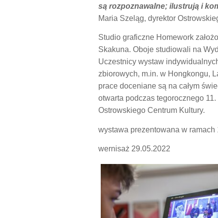
są rozpoznawalne; ilustrują i ko
Maria Szeląg, dyrektor Ostrowskieg
Studio graficzne Homework założo
Skakuna. Oboje studiowali na Wyd
Uczestnicy wystaw indywidualnych
zbiorowych, m.in. w Hongkongu, La
prace doceniane są na całym świec
otwarta podczas tegorocznego 11.
Ostrowskiego Centrum Kultury.
wystawa prezentowana w ramach 1
wernisaż 29.05.2022