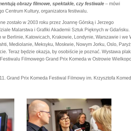
mentują obrazy filmowe, spektakle, czy festiwale
– mówi
o Centrum Kultury, organizatora festiwalu.
ne zostało w 2003 roku przez Joannę Górską i Jerzego
ziale Malarstwa i Grafiki Akademii Sztuk Pięknych w Gdańsku.
 w Berlinie, Katowicach, Krakowie, Londynie, Warszawie i we
hti, Mediolanie, Meksyku, Moskwie, Nowym Jorku, Oslo, Paryżu
ie. Teraz będzie okazja, by osobiście je poznać. Wystawa pla
 Festiwalu Filmowego Grand Prix Komeda w Ostrowie Wielkopol
1. Grand Prix Komeda Festiwal Filmowy im. Krzysztofa Kome