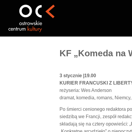
Przejdź
do
treści
KF „Komeda na W
3 stycznie |19.00
KURIER FRANCUSKI Z LIBERT
reżyseria: Wes Anderson
dramat, komedia, romans, Niemcy
Po śmierci cenionego redaktora p
siedzibą we Francji, zespół redak
składają się na cztery opowieści: 
„Konkretne arcydzieło” o niepoczy