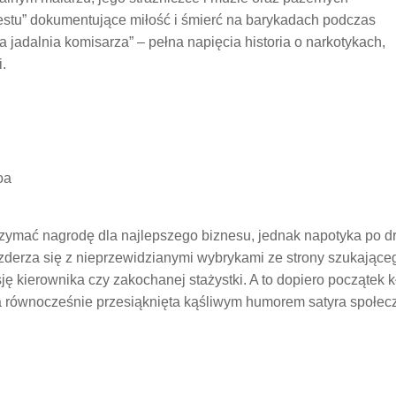
stu” dokumentujące miłość i śmierć na barykadach podczas
 jadalnia komisarza” – pełna napięcia historia o narkotykach,
.
oa
otrzymać nagrodę dla najlepszego biznesu, jednak napotyka po d
, zderza się z nieprzewidzianymi wybrykami ze strony szukając
ę kierownika czy zakochanej stażystki. A to dopiero początek k
 a równocześnie przesiąknięta kąśliwym humorem satyra społec