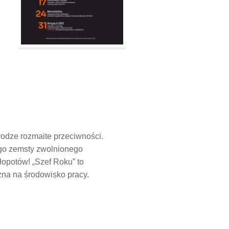
rodze rozmaite przeciwności.
ego zemsty zwolnionego
łopotów! „Szef Roku” to
zna na środowisko pracy.