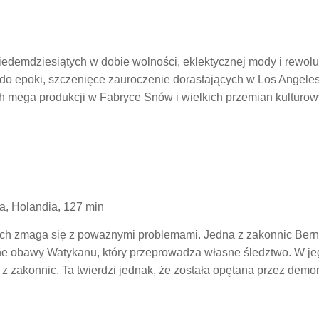
 siedemdziesiątych w dobie wolności, eklektycznej mody i rewol
o epoki, szczenięce zauroczenie dorastających w Los Angeles A
 mega produkcji w Fabryce Snów i wielkich przemian kulturowy
ja, Holandia, 127 min
ch zmaga się z poważnymi problemami. Jedna z zakonnic Berna
one obawy Watykanu, który przeprowadza własne śledztwo. W jeg
 z zakonnic. Ta twierdzi jednak, że została opętana przez demo