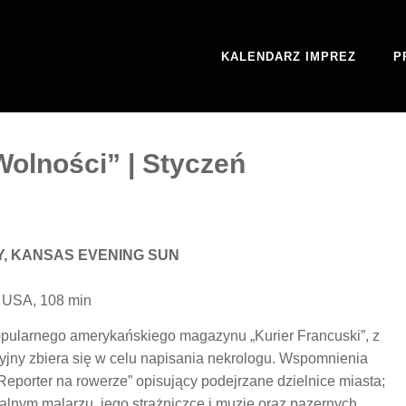
KALENDARZ IMPREZ
P
olności” | Styczeń
Y, KANSAS EVENING SUN
, USA, 108 min
opularnego amerykańskiego magazynu „Kurier Francuski”, z
cyjny zbiera się w celu napisania nekrologu. Wspomnienia
„Reporter na rowerze” opisujący podejrzane dzielnice miasta;
talnym malarzu, jego strażniczce i muzie oraz pazernych