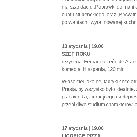
marszandach; „Poprawki do manife
buntu studenckiego; oraz „Prywatna
porwaniach i wyrafinowanej kuchni
10 stycznia | 19.00
SZEF ROKU
reżyseria: Fernando León de Aran
komedia, Hiszpania, 120 min
Właściciel lokalnej fabryki chce 
Presja, by wszystko było idealnie
pracownika, cierpiącego na depresj
przenikliwe studium charakterów,
17 stycznia | 19.00
LICORICE PIZZA