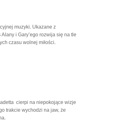
ucyjnej muzyki. Ukazane z
lany i Gary’ego rozwija się na tle
ch czasu wolnej miłości.
detta cierpi na niepokojące wizje
o trakcie wychodzi na jaw, że
na.