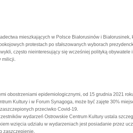
dectwa mieszkających w Polsce Białorusinów i Białorusinek, któ
okojowych protestach po sfałszowanych wyborach prezydenckic
kli, często nieinteresujący się wcześniej polityką obywatele i
milicji.
mi obostrzeniami epidemiologicznymi, od 15 grudnia 2021 ro
rum Kultury i w Forum Synagoga, może być zajęte 30% miejsc 
b zaszczepionych przeciwko Covid-19.
estników wydarzeń Ostrowskie Centrum Kultury ustala szczeg
kiem wzięcia udziału w wydarzeniach jest posiadanie przez uc
o zaszczepienie.