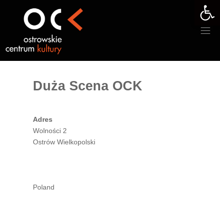
Otwórz 
Przejdź
do
treści
Duża Scena OCK
Adres
Wolności 2
Ostrów Wielkopolski
Poland