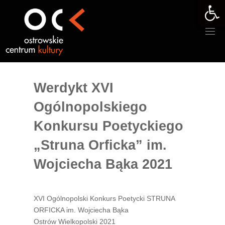
Otwórz 
Przejdź
do
treści
Werdykt XVI
Ogólnopolskiego
Konkursu Poetyckiego
„Struna Orficka” im.
Wojciecha Bąka 2021
XVI Ogólnopolski Konkurs Poetycki STRUNA
ORFICKA im. Wojciecha Bąka
Ostrów Wielkopolski 2021