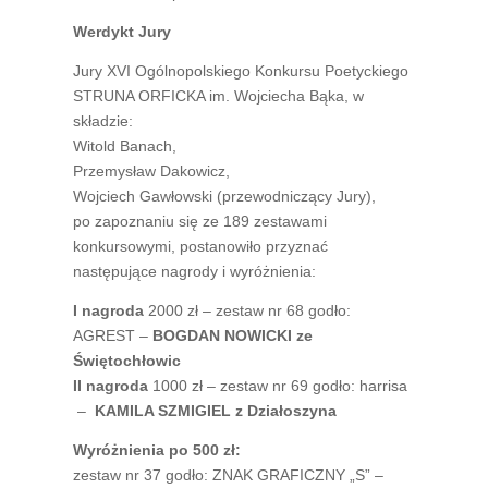
Werdykt Jury
Jury XVI Ogólnopolskiego Konkursu Poetyckiego
STRUNA ORFICKA im. Wojciecha Bąka, w
składzie:
Witold Banach,
Przemysław Dakowicz,
Wojciech Gawłowski (przewodniczący Jury),
po zapoznaniu się ze 189 zestawami
konkursowymi, postanowiło przyznać
następujące nagrody i wyróżnienia:
I nagroda
2000 zł – zestaw nr 68 godło:
AGREST –
BOGDAN NOWICKI ze
Świętochłowic
II nagroda
1000 zł – zestaw nr 69 godło: harrisa
–
KAMILA SZMIGIEL z Działoszyna
Wyróżnienia po 500 zł:
zestaw nr 37 godło: ZNAK GRAFICZNY „S” –