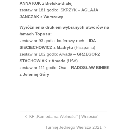
ANNA KUK z Bielska-Białej
zestaw nr 181 godło: ISKRZYK –
AGLAJA
JANCZAK z Warszawy
Wyróżnienia drukiem wybranych utworów na
łamach Toposu:
zestaw nr 93 godło: lauferowy ruch –
IDA
SIECIECHOWICZ z Madrytu
(Hiszpania)
zestaw nr 102 godło: Arvada –
GRZEGORZ
STACHOWIAK z Arvada
(USA)
zestaw nr 111 godło: Osa –
RADOSŁAW BINIEK
z Jeleniej Góry
KF „Komeda na Wolności” | Wrzesień
Turniej Jednego Wiersza 2021