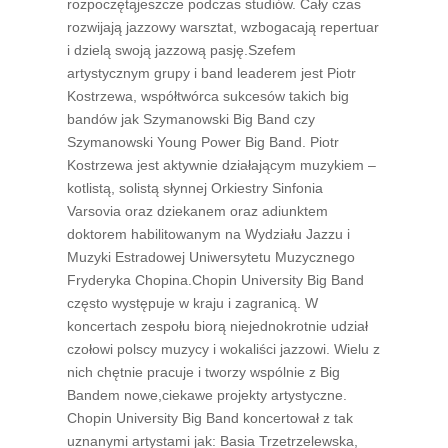
rozpoczętąjeszcze podczas studiów. Cały czas
rozwijają jazzowy warsztat, wzbogacają repertuar
i dzielą swoją jazzową pasję.Szefem
artystycznym grupy i band leaderem jest Piotr
Kostrzewa, współtwórca sukcesów takich big
bandów jak Szymanowski Big Band czy
Szymanowski Young Power Big Band. Piotr
Kostrzewa jest aktywnie działającym muzykiem –
kotlistą, solistą słynnej Orkiestry Sinfonia
Varsovia oraz dziekanem oraz adiunktem
doktorem habilitowanym na Wydziału Jazzu i
Muzyki Estradowej Uniwersytetu Muzycznego
Fryderyka Chopina.Chopin University Big Band
często występuje w kraju i zagranicą. W
koncertach zespołu biorą niejednokrotnie udział
czołowi polscy muzycy i wokaliści jazzowi. Wielu z
nich chętnie pracuje i tworzy wspólnie z Big
Bandem nowe,ciekawe projekty artystyczne.
Chopin University Big Band koncertował z tak
uznanymi artystami jak: Basia Trzetrzelewska,