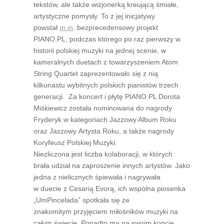
tekstów, ale także wizjonerką kreującą śmiałe,
artystyczne pomysły. To z jej inicjatywy
powstał
m.in
. bezprecedensowy projekt
PIANO.PL, podczas którego po raz pierwszy w
historii polskiej muzyki na jednej scenie, w
kameralnych duetach z towarzyszeniem Atom
String Quartet zaprezentowało się z nią
kilkunastu wybitnych polskich pianistów trzech
generacji. Za koncert i płytę PIANO.PL Dorota
Miśkiewicz została nominowana do nagrody
Fryderyk w kategoriach Jazzowy Album Roku
oraz Jazzowy Artysta Roku, a także nagrody
Koryfeusz Polskiej Muzyki.
Niezliczona jest liczba kolaboracji, w których
brała udział na zaproszenie innych artystów. Jako
jedna z nielicznych śpiewała i nagrywała
w duecie z Cesarią Evorą, ich wspólna piosenka
„UmPincelada” spotkała się ze
znakomitym przyjęciem miłośników muzyki na
całym świecie. Ponadto ma na swoim koncie