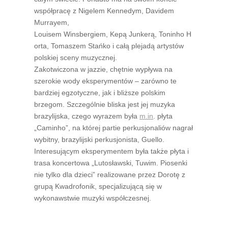
współpracę z Nigelem Kennedym, Davidem
Murrayem,
Louisem Winsbergiem, Kepą Junkerą, Toninho H
orta, Tomaszem Stańko i całą plejadą artystów
polskiej sceny muzycznej.
Zakotwiczona w jazzie, chętnie wypływa na
szerokie wody eksperymentów – zarówno te
bardziej egzotyczne, jak i bliższe polskim
brzegom. Szczególnie bliska jest jej muzyka
brazylijska, czego wyrazem była
m.in
. płyta
„Caminho”, na której partie perkusjonaliów nagrał
wybitny, brazylijski perkusjonista, Guello.
Interesującym eksperymentem była także płyta i
trasa koncertowa „Lutosławski, Tuwim. Piosenki
nie tylko dla dzieci” realizowane przez Dorotę z
grupą Kwadrofonik, specjalizującą się w
wykonawstwie muzyki współczesnej.