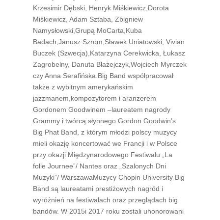
Krzesimir Dębski, Henryk Miśkiewicz,Dorota
Miśkiewicz, Adam Sztaba, Zbigniew
Namysłowski,Grupą MoCarta,Kuba
Badach,Janusz Szrom,Sławek Uniatowski, Vivian
Buczek (Szwecja),Katarzyna Cerekwicka, Łukasz
Zagrobelny, Danuta Błażejczyk,Wojciech Myrczek
czy Anna Serafińska.Big Band współpracował
także z wybitnym amerykańskim
jazzmanem,kompozytorem i aranżerem
Gordonem Goodwinem –laureatem nagrody
Grammy i twórcą słynnego Gordon Goodwin’s
Big Phat Band, z którym młodzi polscy muzycy
mieli okazję koncertować we Francji i w Polsce
przy okazji Międzynarodowego Festiwalu „La
folle Journee”/ Nantes oraz „Szalonych Dni
Muzyki”/ WarszawaMuzycy Chopin University Big
Band są laureatami prestiżowych nagród i
wyróżnień na festiwalach oraz przeglądach big
bandów. W 2015i 2017 roku zostali uhonorowani