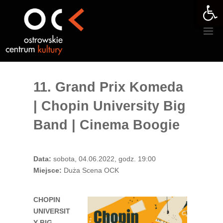
Otwórz 
Przejdź
do
treści
11. Grand Prix Komeda
| Chopin University Big
Band | Cinema Boogie
Data:
sobota, 04.06.2022, godz. 19:00
Miejsce:
Duża Scena OCK
CHOPIN
UNIVERSIT
Y BIG