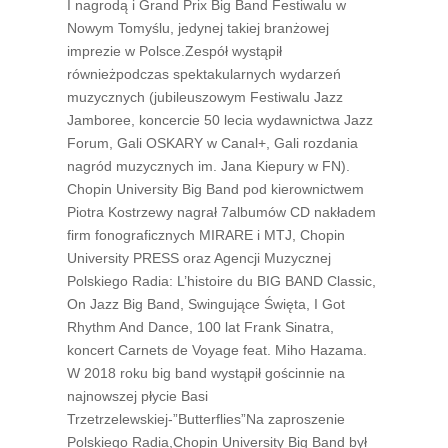
I nagrodą i Grand Prix Big Band Festiwalu w
Nowym Tomyślu, jedynej takiej branżowej
imprezie w Polsce.Zespół wystąpił
równieżpodczas spektakularnych wydarzeń
muzycznych (jubileuszowym Festiwalu Jazz
Jamboree, koncercie 50 lecia wydawnictwa Jazz
Forum, Gali OSKARY w Canal+, Gali rozdania
nagród muzycznych im. Jana Kiepury w FN).
Chopin University Big Band pod kierownictwem
Piotra Kostrzewy nagrał 7albumów CD nakładem
firm fonograficznych MIRARE i MTJ, Chopin
University PRESS oraz Agencji Muzycznej
Polskiego Radia: L’histoire du BIG BAND Classic,
On Jazz Big Band, Swingujące Święta, I Got
Rhythm And Dance, 100 lat Frank Sinatra,
koncert Carnets de Voyage feat. Miho Hazama.
W 2018 roku big band wystąpił gościnnie na
najnowszej płycie Basi
Trzetrzelewskiej-”Butterflies”Na zaproszenie
Polskiego Radia,Chopin University Big Band był