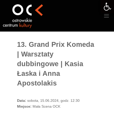
Otwórz 
Przejdź
do
treści
13. Grand Prix Komeda
| Warsztaty
dubbingowe | Kasia
Łaska i Anna
Apostolakis
Data:
sobota, 15.06.2024, godz. 12:30
Miejsce:
Mała Scena OCK