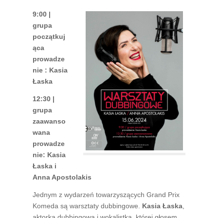
9:00 |
grupa
początkuj
ąca
prowadze
nie : Kasia
Łaska
12:30 |
grupa
zaawanso
wana
prowadze
nie: Kasia
Łaska i
Anna Apostolakis
Jednym z wydarzeń towarzyszących Grand Prix
Komeda są warsztaty dubbingowe.
Kasia Łaska
,
aktorka dubbingowa i wokalistka, której głosem