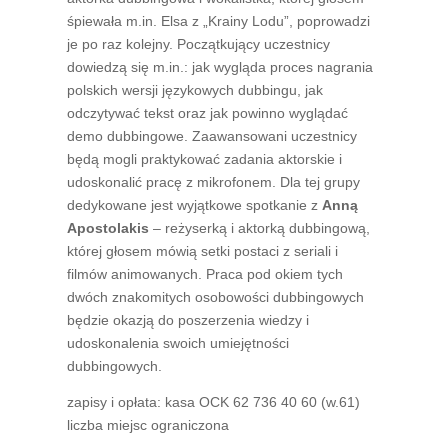
śpiewała m.in. Elsa z „Krainy Lodu”, poprowadzi
je po raz kolejny. Początkujący uczestnicy
dowiedzą się m.in.: jak wygląda proces nagrania
polskich wersji językowych dubbingu, jak
odczytywać tekst oraz jak powinno wyglądać
demo dubbingowe. Zaawansowani uczestnicy
będą mogli praktykować zadania aktorskie i
udoskonalić pracę z mikrofonem. Dla tej grupy
dedykowane jest wyjątkowe spotkanie z
Anną
Apostolakis
– reżyserką i aktorką dubbingową,
której głosem mówią setki postaci z seriali i
filmów animowanych. Praca pod okiem tych
dwóch znakomitych osobowości dubbingowych
będzie okazją do poszerzenia wiedzy i
udoskonalenia swoich umiejętności
dubbingowych.
zapisy i opłata: kasa OCK 62 736 40 60 (w.61)
liczba miejsc ograniczona