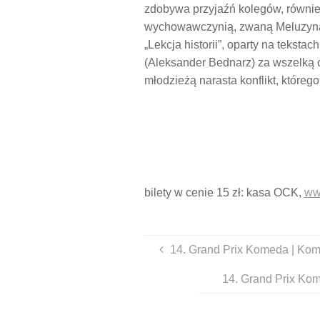
zdobywa przyjaźń kolegów, równie
wychowawczynią, zwaną Meluzyną 
„Lekcja historii”, oparty na tekst
(Aleksander Bednarz) za wszelką c
młodzieżą narasta konflikt, które
bilety w cenie 15 zł: kasa OCK,
www
14. Grand Prix Komeda | Kome
14. Grand Prix Kom