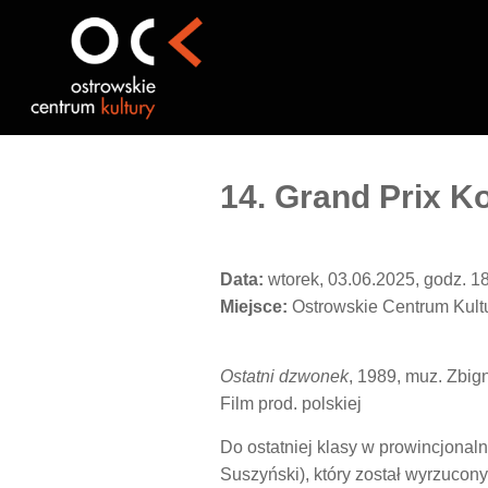
Przejdź
do
treści
14. Grand Prix K
Data:
wtorek, 03.06.2025, godz. 1
Miejsce:
Ostrowskie Centrum Kult
Ostatni dzwonek
, 1989, muz. Zbig
Film prod. polskiej
Do ostatniej klasy w prowincjonal
Suszyński), który został wyrzucon