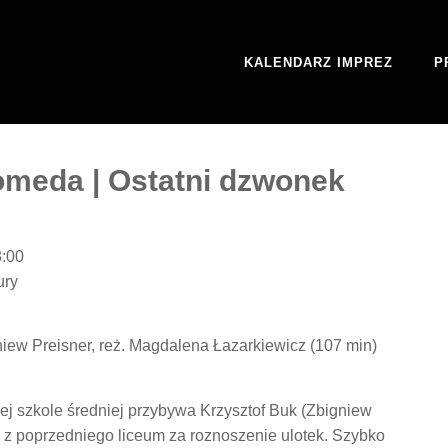
KALENDARZ IMPREZ
P
omeda | Ostatni dzwonek
8:00
ury
niew Preisner, reż. Magdalena Łazarkiewicz (107 min)
nej szkole średniej przybywa Krzysztof Buk (Zbigniew
y z poprzedniego liceum za roznoszenie ulotek. Szybko