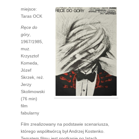
miejsce:
Taras OCK
Ręce do
góry
,
1967/1985,
muz.
Krzysztof
Komeda,
Józef
Skrzek, reż.
Jerzy
Skolimowski
(76 min)
film
fabularny
Film zrealizowany na podstawie scenariusza,
którego współtwórcą był Andrzej Kostenko.
Tematem filmu jest spotkanie po latach