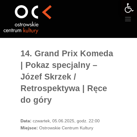
Otwórz 
Przejdź
do
treści
14. Grand Prix Komeda
| Pokaz specjalny –
Józef Skrzek /
Retrospektywa | Ręce
do góry
Data:
czwartek, 05.06.2025, godz. 22:00
Miejsce:
Ostrowskie Centrum Kultury