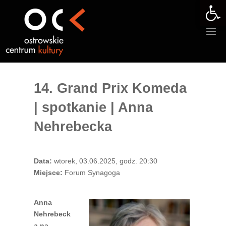
Otwórz 
Przejdź
do
treści
14. Grand Prix Komeda
| spotkanie | Anna
Nehrebecka
Data:
wtorek, 03.06.2025, godz. 20:30
Miejsce:
Forum Synagoga
Anna
Nehrebeck
a na