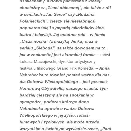
uśmiechamy. Aktorka pamiętana z kreacji
chociażby w „Ziemi obiecanej”, ale także z ról
w serialach „Jan Serce” czy „Rodzina
Połanieckich”, cieszy się niesłabnącą
popularnością i sympatią miłośników kina,
teatru i telewizji. Jej ostatnie role – w filmie
„Cisza nocna” (z muzyką Jimka) oraz w
serialu „Śleboda”, są także dowodem na to,
jak w znakomitej jest aktorskiej formie
– mówi
Łukasz Maciejewski, dyrektor artystyczny
festiwalu filmowego Grand Prix Komeda. –
Anna
Nehrebecka to również postać ważna dla nas,
dla Ostrowa Wielkopolskiego – jest przecież
Honorową Obywatelką naszego miasta. Tym
bardziej cieszymy się na spotkanie w
synagodze, podczas którego Anna
Nehrebecka opowie o wadze Ostrowa
Wielkopolskiego w jej życiu, rolach
filmowych i życiowych, ale może przede
wszystkim o świetnym wywiadzie-rzece, „Pani