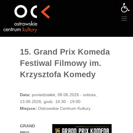
Otwórz 
Przejdź
do
treści
15. Grand Prix Komeda
Festiwal Filmowy im.
Krzysztofa Komedy
Data:
poniedziałek, 08.06.2026 - sobota,
13.06.2026, godz. 16:30 - 19:00
Miejsce:
Ostrowskie Centrum Kultury
GRAND
PRIX