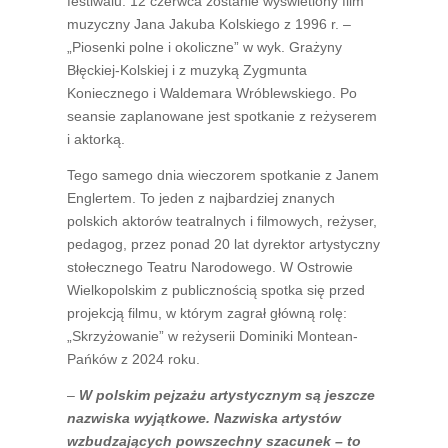
festiwalu. 12 czerwca zostanie wyświetlony film
muzyczny Jana Jakuba Kolskiego z 1996 r. –
„Piosenki polne i okoliczne” w wyk. Grażyny
Błęckiej-Kolskiej i z muzyką Zygmunta
Koniecznego i Waldemara Wróblewskiego. Po
seansie zaplanowane jest spotkanie z reżyserem
i aktorką.
Tego samego dnia wieczorem spotkanie z Janem
Englertem. To jeden z najbardziej znanych
polskich aktorów teatralnych i filmowych, reżyser,
pedagog, przez ponad 20 lat dyrektor artystyczny
stołecznego Teatru Narodowego. W Ostrowie
Wielkopolskim z publicznością spotka się przed
projekcją filmu, w którym zagrał główną rolę:
„Skrzyżowanie” w reżyserii Dominiki Montean-
Pańków z 2024 roku.
–
W polskim pejzażu artystycznym są jeszcze
nazwiska wyjątkowe. Nazwiska artystów
wzbudzających powszechny szacunek – to