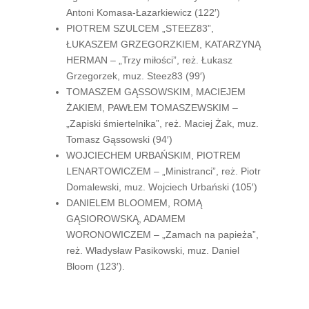
Antoni Komasa-Łazarkiewicz (122′)
PIOTREM SZULCEM „STEEZ83”,
ŁUKASZEM GRZEGORZKIEM, KATARZYNĄ
HERMAN – „Trzy miłości”, reż. Łukasz
Grzegorzek, muz. Steez83 (99′)
TOMASZEM GĄSSOWSKIM, MACIEJEM
ŻAKIEM, PAWŁEM TOMASZEWSKIM –
„Zapiski śmiertelnika”, reż. Maciej Żak, muz.
Tomasz Gąssowski (94′)
WOJCIECHEM URBAŃSKIM, PIOTREM
LENARTOWICZEM – „Ministranci”, reż. Piotr
Domalewski, muz. Wojciech Urbański (105′)
DANIELEM BLOOMEM, ROMĄ
GĄSIOROWSKĄ, ADAMEM
WORONOWICZEM – „Zamach na papieża”,
reż. Władysław Pasikowski, muz. Daniel
Bloom (123′).