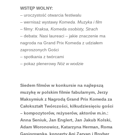
WSTĘP WOLNY:
– uroczystość otwarcia festiwalu
– wernisaż wystawy
Komeda. Muzyka i film
– filmy:
Kraksa, Komeda osobisty, Strach
– debata: Nasi laureaci – jakie znaczenie ma
nagroda na Grand Prix Komeda z udziałem
zaproszonych Gości
– spotkania z twórcami
– pokaz plenerowy
Nóż w wodzie
Siedem filmów w konkursie na najlepszą
muzykę w polskim filmie fabularnym, Jerzy
Maksymiuk z Nagrodą Grand Prix Komeda za
Całokształt Twórczości, kilkudziesięciu gości
– kompozytorów, reżyserów, aktorów m.in.:
Anna Seniuk, Jan Englert, Jan Jakub Kolski,
Adam Woronowicz, Katarzyna Herman, Roma
Gąsiorowska, koncerty Agi Zaryan i Royber