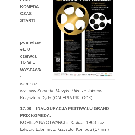
KOMEDA:
CZAS –
START!
poniedział
ek, 8
czerwca
16:30 –
WYSTAWA
:
wernisaż
wystawy
Komeda. Muzyka i film
ze zbiorów
Krzysztofa Dydo (GALERIA PIK, OCK)
17:00 – INAUGURACJA FESTIWALU GRAND
PRIX KOMEDA:
KOMEDA NA OTWARCIE:
Kraksa
, 1963, reż.
Edward Etler, muz. Krzysztof Komeda (17 min)