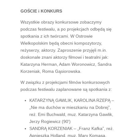
GOŚCIE i KONKURS
Wszystkie obrazy konkursowe zobaczymy
podczas festiwalu, a po projekcjach odbędą się
spotkania z ich twórcami. W Ostrowie
Wielkopolskim będą obecni kompozytorzy,
reżyserzy, aktorzy. Zaproszenie przyjęli m.in.
doskonale znani aktorzy filmowi i teatralni jak:
Katarzyna Herman, Adam Woronowicz, Sandra
Korzeniak, Roma Gąsiorowska.
W związku z projekcjami filmów konkursowych
podczas festiwalu zaplanowane są spotkania z:
KATARZYNĄ GAWLIK, KAROLINA RZEPĄ –
„Nie ma duchów w mieszkaniu na Dobrej”,
reż. Emi Buchwald, muz. Katarzyna Gawlik,
Jerzy Rogiewicz (90′)
SANDRĄ KORZENIAK – „Franz Kafka”, reż.
Agnieszka Holland, muz. Mary Komasa,