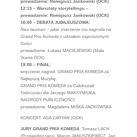
prowadzenie: Remigiusz Jankowski (OCK)
12:15 – Warsztaty storytellingu –
prowadzenie: Remigiusz Jankowski (OCK)
16:00 – DEBATA JUBILEUSZOWA:
Nasi laureaci – jakie znaczenie ma nagroda na
Grand Prix Komeda
z udziałem zaproszonych
Gości
prowadzenie: Łukasz MACIEJEWSKI (Mała
Scena OCK)
19:00 – FINAŁ:
wręczenie nagród: GRAND PRIX KOMEDA za
Najlepszą Muzykę,
GRAND PRIX KOMEDA za Całokształt
Twórczości dla Jerzego MAKSYMIUKA,
NAGRODY PUBLICZNOŚCI
prowadzenie: Magdalena MIŚKA-JACKOWSKA
KONCERT: AGA ZARYAN (OCK)
JURY GRAND PRIX KOMEDA
: Tomasz LACH
(Przewodniczący), Marcin JANUSZKIEWICZ, Jan