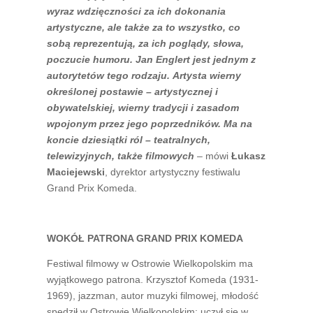
wyraz wdzięczności za ich dokonania
artystyczne, ale także za to wszystko, co
sobą reprezentują, za ich poglądy, słowa,
poczucie humoru.
Jan Englert jest jednym z
autorytetów tego rodzaju. Artysta wierny
określonej postawie – artystycznej i
obywatelskiej, wierny tradycji i zasadom
wpojonym przez jego poprzedników. Ma na
koncie dziesiątki ról – teatralnych,
telewizyjnych, także filmowych
– mówi
Łukasz
Maciejewski
, dyrektor artystyczny festiwalu
Grand Prix Komeda.
WOKÓŁ PATRONA GRAND PRIX KOMEDA
Festiwal filmowy w Ostrowie Wielkopolskim ma
wyjątkowego patrona. Krzysztof Komeda (1931-
1969), jazzman, autor muzyki filmowej, młodość
spędził w Ostrowie Wielkopolskim: uczył się w