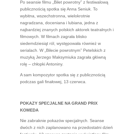
Po seansie filmu „Bilet powrotny” z festiwalową
publicznością spotka się Anna Seniuk. To
wybitna, wszechstronna, wielokrotnie
nagradzana, doceniana i lubiana, jedna z
najbardziej znanych polskich aktorek teatralnych i
filmowych. W filmach zagrała blisko
siedemdziesiąt ról, występowała również w
serialach. W „Bilecie powrotnym” Petelskich z
muzyką Jerzego Maksymiuka zagrała główną
rolę – chłopki Antoniny.
A sam kompozytor spotka się z publicznością
podczas gali finałowej, 13 czerwca.
POKAZY SPECJALNE NA GRAND PRIX
KOMEDA
Nie zabraknie pokazów specjalnych. Seanse
dwóch z nich zaplanowano na przedostatni dzień