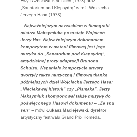
Ewy i Czesława Petelskich (1978) oraz
„Sanatorium pod Klepsydrą” w reż. Wojciecha
Jerzego Hasa (1973).
–
Najważniejszym nazwiskiem w filmografii
mistrza Maksymiuka pozostaje Wojciech
Jerzy Has. Najważniejszym dokonaniem
kompozytora w materii filmowej jest jego
muzyka do „Sanatorium pod Klepsydrą”,
arcydzielnej prozy adaptacji Brunona
Schulza. Wspaniałe kompozycje artysty
tworzyły także muzyczną i filmową tkankę
późniejszych dzieł Wojciecha Jerzego Hasa:
„Nieciekawej historii” czy „Pismaka”. Jerzy
Maksymiuk skomponował także muzykę do
poświęconego Hasowi dokumentu
–
„Ze snu
sen”
– mówi
Łukasz Maciejewski
, dyrektor
artystyczny festiwalu Grand Prix Komeda.