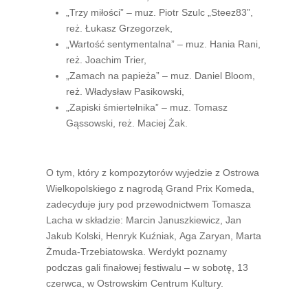
„Trzy miłości” – muz. Piotr Szulc „Steez83”,
reż. Łukasz Grzegorzek,
„Wartość sentymentalna” – muz. Hania Rani,
reż. Joachim Trier,
„Zamach na papieża” – muz. Daniel Bloom,
reż. Władysław Pasikowski,
„Zapiski śmiertelnika” – muz. Tomasz
Gąssowski, reż. Maciej Żak.
O tym, który z kompozytorów wyjedzie z Ostrowa
Wielkopolskiego z nagrodą Grand Prix Komeda,
zadecyduje jury pod przewodnictwem Tomasza
Lacha w składzie: Marcin Januszkiewicz, Jan
Jakub Kolski, Henryk Kuźniak, Aga Zaryan, Marta
Żmuda-Trzebiatowska. Werdykt poznamy
podczas gali finałowej festiwalu – w sobotę, 13
czerwca, w Ostrowskim Centrum Kultury.