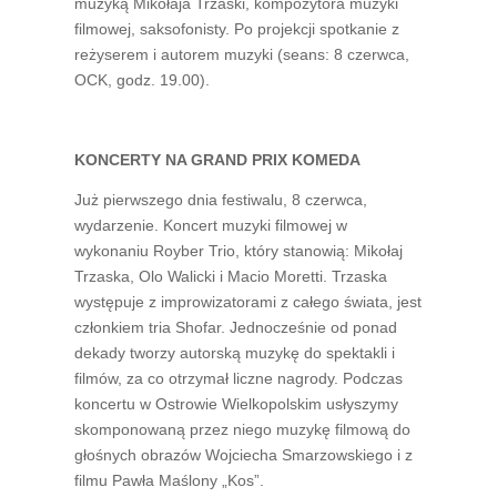
muzyką Mikołaja Trzaski, kompozytora muzyki
filmowej, saksofonisty. Po projekcji spotkanie z
reżyserem i autorem muzyki (seans: 8 czerwca,
OCK, godz. 19.00).
KONCERTY NA GRAND PRIX KOMEDA
Już pierwszego dnia festiwalu, 8 czerwca,
wydarzenie. Koncert muzyki filmowej w
wykonaniu Royber Trio, który stanowią: Mikołaj
Trzaska, Olo Walicki i Macio Moretti. Trzaska
występuje z improwizatorami z całego świata, jest
członkiem tria Shofar. Jednocześnie od ponad
dekady tworzy autorską muzykę do spektakli i
filmów, za co otrzymał liczne nagrody. Podczas
koncertu w Ostrowie Wielkopolskim usłyszymy
skomponowaną przez niego muzykę filmową do
głośnych obrazów Wojciecha Smarzowskiego i z
filmu Pawła Maślony „Kos”.