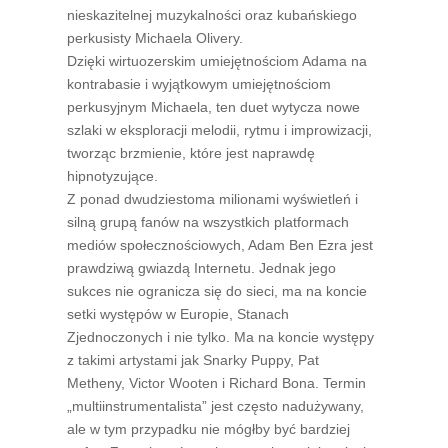
nieskazitelnej muzykalności oraz kubańskiego
perkusisty Michaela Olivery.
Dzięki wirtuozerskim umiejętnościom Adama na
kontrabasie i wyjątkowym umiejętnościom
perkusyjnym Michaela, ten duet wytycza nowe
szlaki w eksploracji melodii, rytmu i improwizacji,
tworząc brzmienie, które jest naprawdę
hipnotyzujące.
Z ponad dwudziestoma milionami wyświetleń i
silną grupą fanów na wszystkich platformach
mediów społecznościowych, Adam Ben Ezra jest
prawdziwą gwiazdą Internetu. Jednak jego
sukces nie ogranicza się do sieci, ma na koncie
setki występów w Europie, Stanach
Zjednoczonych i nie tylko. Ma na koncie występy
z takimi artystami jak Snarky Puppy, Pat
Metheny, Victor Wooten i Richard Bona. Termin
„multiinstrumentalista” jest często nadużywany,
ale w tym przypadku nie mógłby być bardziej