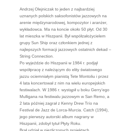
Andrzej Olejniczak to jeden z najbardziej
uznanych polskich saksofonistów jazzowych na
arenie międzynarodowej, kompozytor i aranżer,
wykładowca. Ma na koncie około 50 płyt. Od 30
lat mieszka w Hiszpanii. Był współzałożycielem
grupy Sun Ship oraz członkiem jednej z
najlepszych formacji jazzowych ostatnich dekad –
String Connection.
Po wyjeździe do Hiszpanii w 1984 r. podjął
współpracę z należącym do elity światowego
jazzu ociemniałym pianistą Tete Montoliu i przez
4 lata koncertował z nim na wielu europejskich
festiwalach. W 1986 r. wystąpił u boku Gerry’ego
Mulligana na festiwalu jazzowym w San Remo, a
2 lata później zagrał z Kenny Drew Trío na
Festival de Jazz de Lorca-Murcia. Catch (1994),
jego pierwszy autorski album nagrany w
Hiszpanii, zdobył tytuł Płyty Roku.
Brał udział w niezliczonych projektach