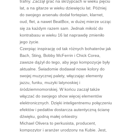
trafny. Zaczął grać na skrzypcach w wieku pięciu
lat, a na gitarze w wieku dziewięciu lat. Później
do swojego arsenału dodał fortepian, klarnet,
oud, flet, a nawet BeatBox, w dużej mierze ucząc
się za każdym razem sam. Jednak miłość do
kontrabasu w wieku 16 lat naprawdę zmieniło
jego życie.
Czerpiąc inspirację od tak różnych bohaterów jak
Bach, Sting, Bobby McFerrin i Chick Corea,
zawsze dążył do tego, aby jego kompozycje były
aktualne. Świadomie dodawał nowe kolory do
swojej muzycznej palety, włączając elementy
jazzu, funku, muzyki latynoskiej i
śródziemnomorskiej. W końcu zaczął także
włączać do swojego show więcej elementów
elektronicznych. Dzięki inteligentnemu połączeniu
efektów i pedałów dostarcza autentyczną ścianę
dźwięku, godną małej orkiestry.
Michael Olivera to perkusista, producent,
kompozytor i aranżer urodzony na Kubie. Jest,