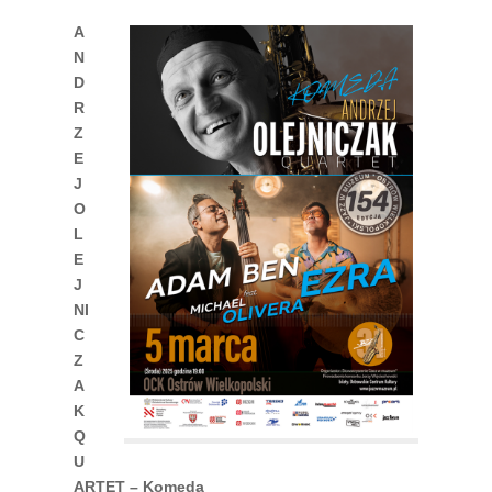
A
N
D
R
Z
E
J
O
L
E
J
NI
C
Z
A
K
Q
U
ARTET – Komeda