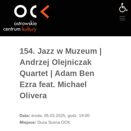
Otwórz 
Przejdź
do
treści
154. Jazz w Muzeum |
Andrzej Olejniczak
Quartet | Adam Ben
Ezra feat. Michael
Olivera
Data:
środa, 05.03.2025, godz. 19:00
Miejsce:
Duża Scena OCK