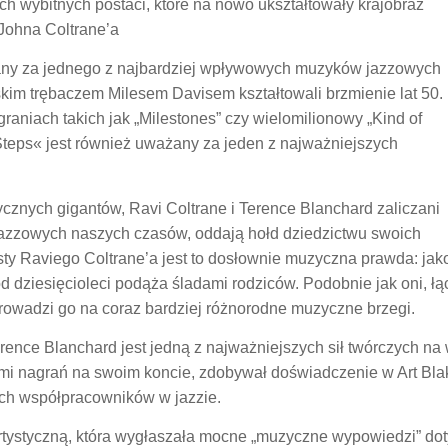
h wybitnych postaci, które na nowo ukształtowały krajobraz
Johna Coltrane’a
any za jednego z najbardziej wpływowych muzyków jazzowych
im trębaczem Milesem Davisem kształtowali brzmienie lat 50. 
raniach takich jak „Milestones” czy wielomilionowy „Kind of
Steps« jest również uważany za jeden z najważniejszych
znych gigantów, Ravi Coltrane i Terence Blanchard zaliczani
azzowych naszych czasów, oddają hołd dziedzictwu swoich
ty Raviego Coltrane’a jest to dosłownie muzyczna prawda: jak
e, od dziesięcioleci podąża śladami rodziców. Podobnie jak oni, ł
rowadzi go na coraz bardziej różnorodne muzyczne brzegi.
nce Blanchard jest jedną z najważniejszych sił twórczych na 
ami nagrań na swoim koncie, zdobywał doświadczenie w Art Blak
ch współpracowników w jazzie.
 artystyczną, która wygłaszała mocne „muzyczne wypowiedzi” d