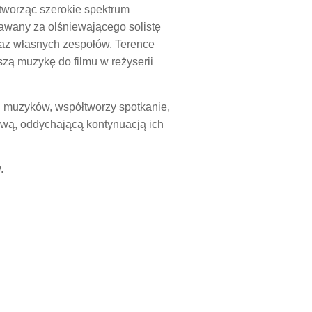
 tworząc szerokie spektrum
awany za olśniewającego solistę
raz własnych zespołów. Terence
zą muzykę do filmu w reżyserii
h muzyków, współtworzy spotkanie,
żywą, oddychającą kontynuacją ich
.