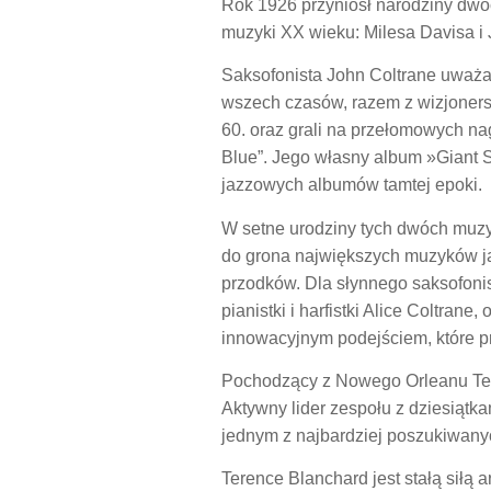
Rok 1926 przyniósł narodziny dwóc
muzyki XX wieku: Milesa Davisa i 
Saksofonista John Coltrane uważ
wszech czasów, razem z wizjonersk
60. oraz grali na przełomowych nag
Blue”. Jego własny album »Giant 
jazzowych albumów tamtej epoki.
W setne urodziny tych dwóch muzyc
do grona największych muzyków j
przodków. Dla słynnego saksofonis
pianistki i harfistki Alice Coltran
innowacyjnym podejściem, które p
Pochodzący z Nowego Orleanu Tere
Aktywny lider zespołu z dziesiątk
jednym z najbardziej poszukiwany
Terence Blanchard jest stałą siłą