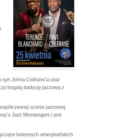
i
o syn Johna Coltrane’a oraz
ączy bogatą tradycję jazzową z
współczesnej scenie jazzowej.
ey’s Jazz Messengers i jest
otyczące bolesnych amerykańskich