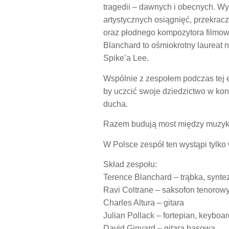
tragedii – dawnych i obecnych. Wy
artystycznych osiągnięć, przekrac
oraz płodnego kompozytora filmow
Blanchard to ośmiokrotny laureat
Spike’a Lee.
Wspólnie z zespołem podczas tej e
by uczcić swoje dziedzictwo w konc
ducha.
Razem budują most między muzyką
W Polsce zespół ten wystąpi tylko
Skład zespołu:
Terence Blanchard – trąbka, synte
Ravi Coltrane – saksofon tenorow
Charles Altura – gitara
Julian Pollack – fortepian, keyboar
David Ginyard – gitara basowa