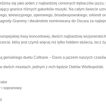
różnia się jako jeden z najbardziej cenionych trębaczów jazzu,
zający granice różnych gatunków muzyki. Na całym świecie uzn
ego, telewizyjnego, operowego, broadwayowskiego, orkiestr o
 nagrody Grammy i dwukrotnie nominowany do Oscara za najleps
uropejskiej trasy koncertowej, dwóch najbardziej wizjonerskic
ercie, który jest czymś więcej niż tylko hołdem stulecia, lecz 
 genialnego duetu Coltrane – Davis a jazzem naszych czasów
 w dwóch miastach, jednym z nich będzie Ostrów Wielkopolski.
zator
y i sopranowy
d