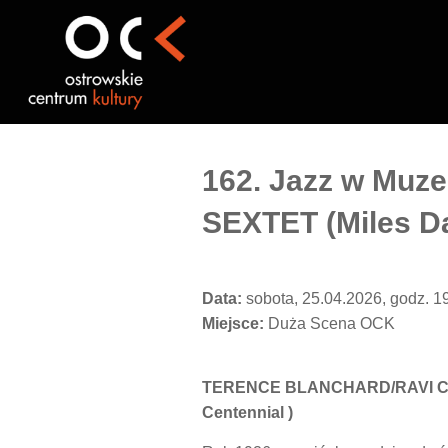
Przejdź
do
treści
162. Jazz w Mu
SEXTET (Miles Da
Data:
sobota, 25.04.2026, godz. 1
Miejsce:
Duża Scena OCK
TERENCE BLANCHARD/RAVI COLT
Centennial )