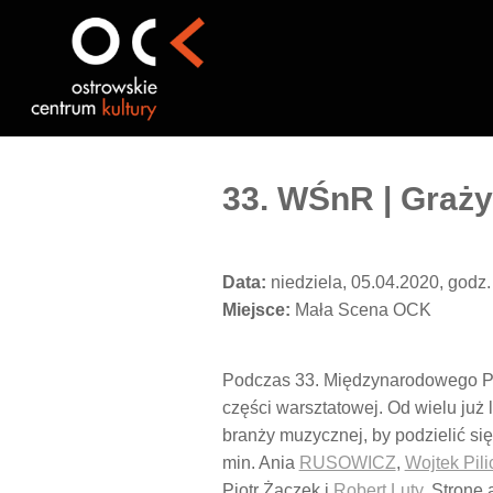
Przejdź
do
treści
33. WŚnR | Graż
Data:
niedziela, 05.04.2020, godz.
Miejsce:
Mała Scena OCK
Podczas 33. Międzynarodowego 
części warsztatowej. Od wielu już
branży muzycznej, by podzielić się
min. Ania
RUSOWICZ
,
Wojtek Pil
Piotr Żaczek i
Robert Luty
. Stronę 