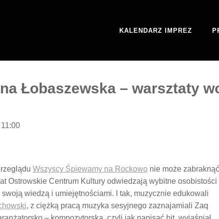
KALENDARZ IMPREZ
P
yna Łobaszewska – warsztaty w
 11:00
Przeglądu
Wszyscy Śpiewamy na Rockowo
nie może zabrakną
 lat Ostrowskie Centrum Kultury odwiedzają wybitne osobistości
 swoją wiedzą i umiejętnościami. I tak, muzycznie edukowali
ichowski
, z ciężką pracą muzyka sesyjnego zaznajamiali Zaq
aranżatorsko – kompozytorską, czyli jak napisać hit, wyjaśniał