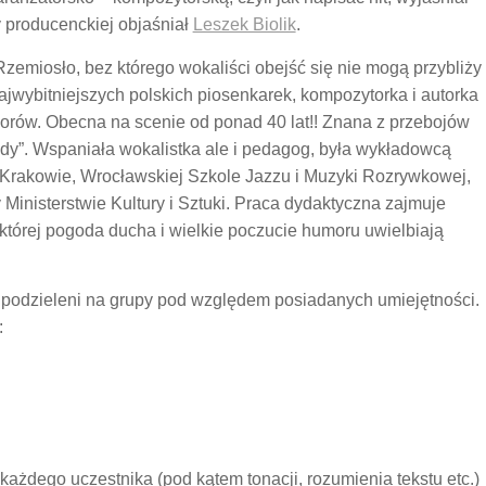
 producenckiej objaśniał
Leszek Biolik
.
emiosło, bez którego wokaliści obejść się nie mogą przybliży
ajwybitniejszych polskich piosenkarek, kompozytorka i autorka
orów. Obecna na scenie od ponad 40 lat!! Znana z przebojów
dy”. Wspaniała wokalistka ale i pedagog, była wykładowcą
j Krakowie, Wrocławskiej Szkole Jazzu i Muzyki Rozrywkowej,
Ministerstwie Kultury i Sztuki. Praca dydaktyczna zajmuje
, której pogoda ducha i wielkie poczucie humoru uwielbiają
 podzieleni na grupy pod względem posiadanych umiejętności.
:
każdego uczestnika (pod kątem tonacji, rozumienia tekstu etc.)