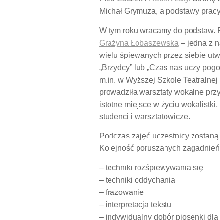
Michał Grymuza, a podstawy pracy
W tym roku wracamy do podstaw. Rz
Grażyna Łobaszewska
– jedna z n
wielu śpiewanych przez siebie utw
„Brzydcy” lub „Czas nas uczy pogo
m.in. w Wyższej Szkole Teatralne
prowadziła warsztaty wokalne przy 
istotne miejsce w życiu wokalistki
studenci i warsztatowicze.
Podczas zajęć uczestnicy zostaną
Kolejność poruszanych zagadnień
– techniki rozśpiewywania się
– techniki oddychania
– frazowanie
– interpretacja tekstu
– indywidualny dobór piosenki dla 