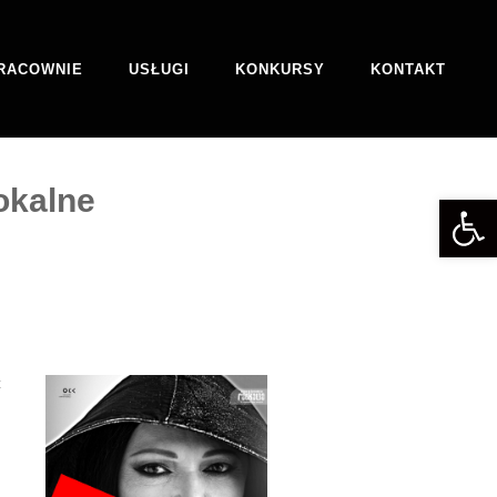
RACOWNIE
USŁUGI
KONKURSY
KONTAKT
okalne
Otwórz 
ć