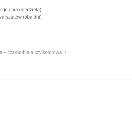
go dnia (niedziela).
arsztatów (oba dni).
ia – czarno-biała czy kolorowa