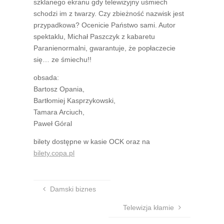
szklanego ekranu gdy telewizyjny uśmiech
schodzi im z twarzy. Czy zbieżność nazwisk jest
przypadkowa? Ocenicie Państwo sami. Autor
spektaklu, Michał Paszczyk z kabaretu
Paranienormalni, gwarantuje, że popłaczecie
się… ze śmiechu!!
obsada:
Bartosz Opania,
Bartłomiej Kasprzykowski,
Tamara Arciuch,
Paweł Góral
bilety dostępne w kasie OCK oraz na
bilety.copa.pl
Damski biznes
Telewizja kłamie