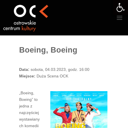
Otwórz 
Przejdź
do
treści
Boeing, Boeing
Data:
sobota, 04.03.2023, godz. 16:00
Miejsce:
Duża Scena OCK
„Boeing,
Boeing” to
jedna z
najczęściej
wystawiany
ch komedii