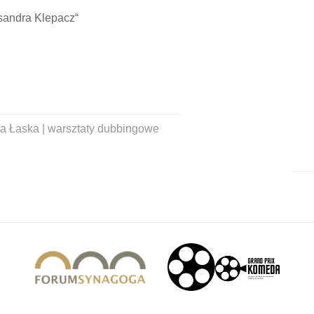
sandra Klepacz“
ia Łaska | warsztaty dubbingowe