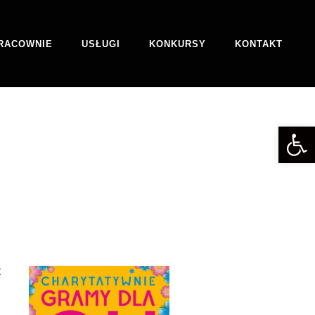
RACOWNIE
USŁUGI
KONKURSY
KONTAKT
Otwórz 
t