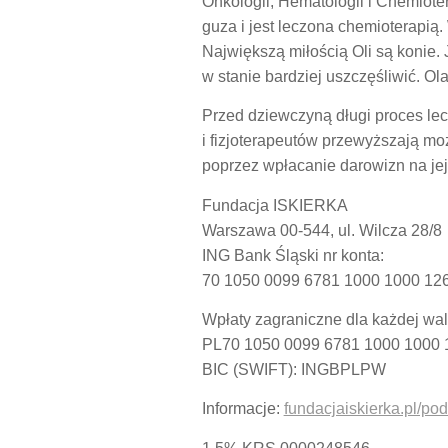
Onkologii, Hematologii i Chemiote
guza i jest leczona chemioterapią.
Największą miłością Oli są konie. J
w stanie bardziej uszczęśliwić. Ol
Przed dziewczyną długi proces lecz
i fizjoterapeutów przewyższają mo
poprzez wpłacanie darowizn na jej
Fundacja ISKIERKA
Warszawa 00-544, ul. Wilcza 28/8
ING Bank Śląski nr konta:
70 1050 0099 6781 1000 1000 12
Wpłaty zagraniczne dla każdej wal
PL70 1050 0099 6781 1000 1000 
BIC (SWIFT): INGBPLPW
Informacje:
fundacjaiskierka.pl/po