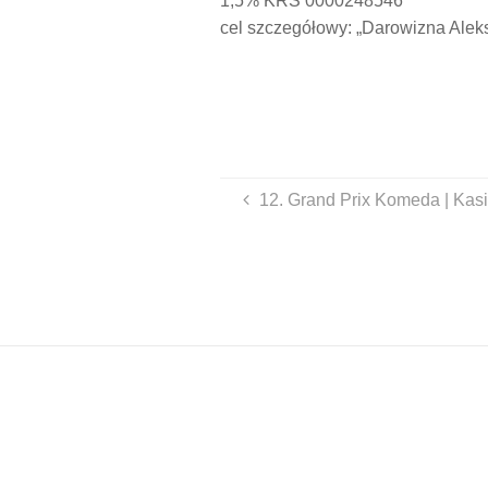
1,5% KRS 0000248546
cel szczegółowy: „Darowizna Alek
12. Grand Prix Komeda | Kas