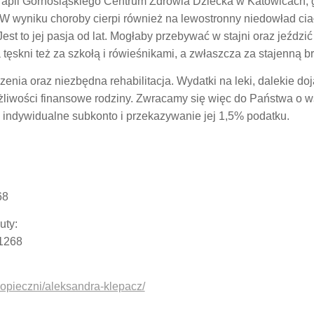
rapii Górnośląskiego Centrum Zdrowia Dziecka w Katowicach, g
 W wyniku choroby cierpi również na lewostronny niedowład ciała
est to jej pasja od lat. Mogłaby przebywać w stajni oraz jeździć
a tęskni też za szkołą i rówieśnikami, a zwłaszcza za stajenną b
enia oraz niezbędna rehabilitacja. Wydatki na leki, dalekie doj
żliwości finansowe rodziny. Zwracamy się więc do Państwa o ws
 indywidualne subkonto i przekazywanie jej 1,5% podatku.
68
uty:
1268
dopieczni/aleksandra-klepacz/