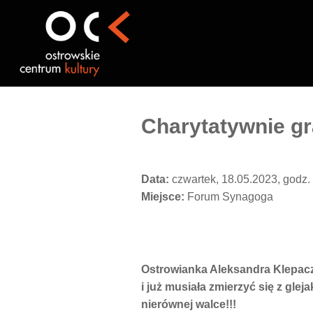
Przejdź
do
treści
Charytatywnie gr
Data:
czwartek, 18.05.2023, godz.
Miejsce:
Forum Synagoga
Ostrowianka Aleksandra Klepacz 
i już musiała zmierzyć się z gle
nierównej walce!!!