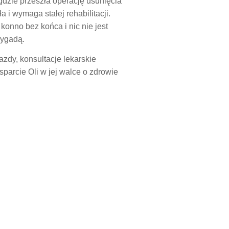
dzie przeszła operację usunięcia
 i wymaga stałej rehabilitacji.
 konno bez końca i nic nie jest
rygadą.
azdy, konsultacje lekarskie
parcie Oli w jej walce o zdrowie