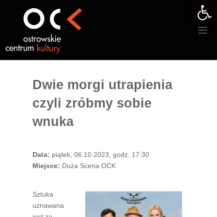
Otwórz 
Przejdź
do
treści
Dwie morgi utrapienia
czyli zróbmy sobie
wnuka
Data:
piątek, 06.10.2023, godz. 17:30
Miejsce:
Duża Scena OCK
Sztuka
uznawana
jest za