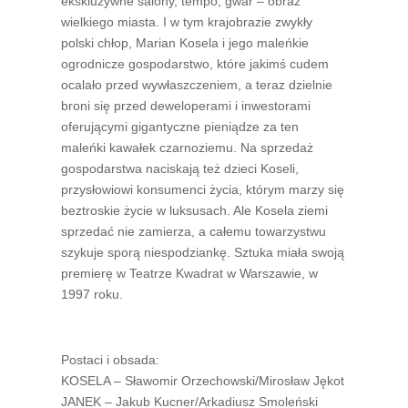
ekskluzywne salony, tempo, gwar – obraz
wielkiego miasta. I w tym krajobrazie zwykły
polski chłop, Marian Kosela i jego maleńkie
ogrodnicze gospodarstwo, które jakimś cudem
ocalało przed wywłaszczeniem, a teraz dzielnie
broni się przed deweloperami i inwestorami
oferującymi gigantyczne pieniądze za ten
maleńki kawałek czarnoziemu. Na sprzedaż
gospodarstwa naciskają też dzieci Koseli,
przysłowiowi konsumenci życia, którym marzy się
beztroskie życie w luksusach. Ale Kosela ziemi
sprzedać nie zamierza, a całemu towarzystwu
szykuje sporą niespodziankę. Sztuka miała swoją
premierę w Teatrze Kwadrat w Warszawie, w
1997 roku.
Postaci i obsada:
KOSELA – Sławomir Orzechowski/Mirosław Jękot
JANEK – Jakub Kucner/Arkadiusz Smoleński