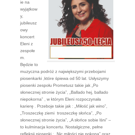
ie na
wyjątkow
y,
jubileusz
owy
koncert
Eleni z
zespołe
m.
Będzie to
muzyczna podróż z największymi przebojami
piosenkarki ,które śpiewa od 50 lat. Usłyszymy
piosenki zespołu Prometusz takie jak „Po
słonecznej stronie życia”, „Ballado hej, ballado
niepokorna” , w którym Eleni rozpoczynała
karierę . Przeboje takie jak : „Miłość jak wino”,
„Troszeczkę ziemi troszeczkę słońca”, „Po
słonecznej stronie życia”, „A słońce sobie lśni” –
to kulminacja koncertu. Nostalgiczne, pełne
refleksji piosenki : „Nic miłości nie pokona” oraz