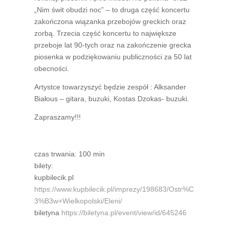
„Nim świt obudzi noc” – to druga część koncertu
zakończona wiązanka przebojów greckich oraz
zorbą. Trzecia część koncertu to największe
przeboje lat 90-tych oraz na zakończenie grecka
piosenka w podziękowaniu publiczności za 50 lat
obecności.
Artystce towarzyszyć będzie zespół : Alksander
Białous – gitara, buzuki, Kostas Dzokas- buzuki.
Zapraszamy!!!
czas trwania: 100 min
bilety:
kupbilecik.pl
https://www.kupbilecik.pl/imprezy/198683/Ostr%C
3%B3w+Wielkopolski/Eleni/
biletyna
https://biletyna.pl/event/view/id/645246