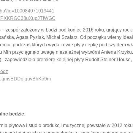
e.php?id=100084071019441
t/4ERcPXKRGC38uXupJTfWGC
 – zespół założony w Łodzi pod koniec 2016 roku, grający rock 
bańska, Agata Pyziak, Michał Szafarz. Od początku wierny ideał
emiu, podczas których wydali dwie płyty i epkę pod szyldem wł
isu Min przyciągnęło uwagę niezależnej wytwórni Antena Krzyku.
) i zapowiedziała premierę kolejnej płyty Rudolf Steiner House
lodz
/5nn9cqmsEDDqjguvBhKo9m
lne będzie:
łytowa i studio produkcji muzycznej powstałe w 2012 roku
a wyróżniających się oryginalnością i świeżym spojrzeniem na