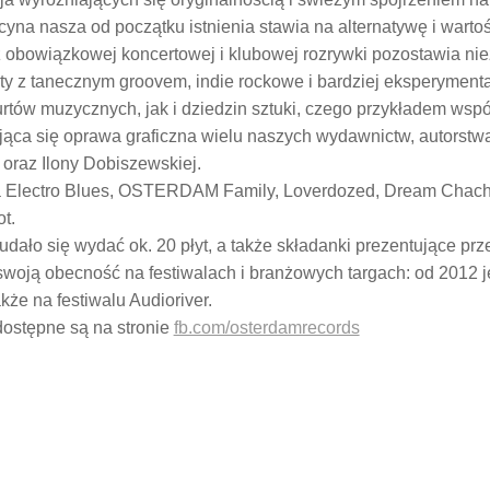
icyna nasza od początku istnienia stawia na alternatywę i warto
z obowiązkowej koncertowej i klubowej rozrywki pozostawia ni
y z tanecznym groovem, indie rockowe i bardziej eksperyment
rtów muzycznych, jak i dziedzin sztuki, czego przykładem wsp
ca się oprawa graficzna wielu naszych wydawnictw, autorstw
oraz Ilony Dobiszewskiej.
ma Electro Blues, OSTERDAM Family, Loverdozed, Dream Chach
t.
 udało się wydać ok. 20 płyt, a także składanki prezentujące pr
 swoją obecność na festiwalach i branżowych targach: od 2012
że na festiwalu Audioriver.
dostępne są na stronie
fb.com/osterdamrecords