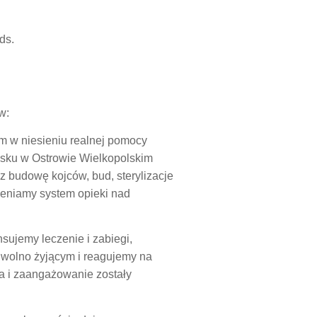
ds.
w:
m w niesieniu realnej pomocy
sku w Ostrowie Wielkopolskim
 budowę kojców, bud, sterylizacje
ieniamy system opieki nad
sujemy leczenie i zabiegi,
 wolno żyjącym i reagujemy na
ca i zaangażowanie zostały