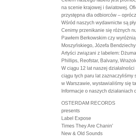
na scenie krajowej i światowej. Of
przystępna dla odbiorców – opróc
Wśród naszych wydawnictw są płyt
Cenimy przenikanie się różnych nu
Pawłem Berkowskim czy wyróżniają
Moszyńskiego, Józefa Bendziechy 
Artyści związani z labelem: Dżu
Phillips, Reofstar, Balvany, Wrażolo
W ciągu 12 lat naszej działalności
ciągu tych paru lat zaznaczyliśmy
w Warszawie, wystawialiśmy się tak
Informacje o naszych działaniach 
OSTERDAM RECORDS
presents
Label Expose
Times They Are Chanin’
New & Old Sounds