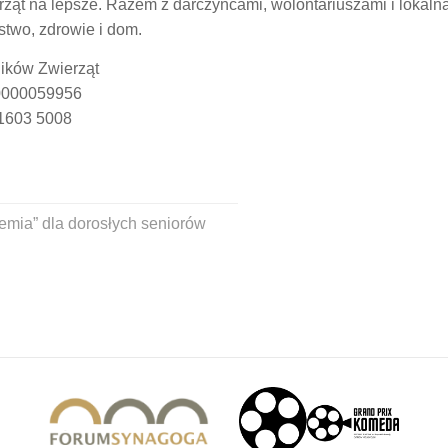
rząt na lepsze. Razem z darczyńcami, wolontariuszami i lokal
two, zdrowie i dom.
ików Zwierząt
0000059956
 1603 5008
emia” dla dorosłych seniorów