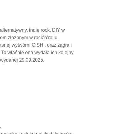
alternatywny, indie rock, DIY w
om złożonym w rock’n’rollu.
asnej wytwórni GISH!, oraz zagrali
 To właśnie ona wydała ich kolejny
, wydanej 29.09.2025.
.
 muzykę i sztukę polskich twórców