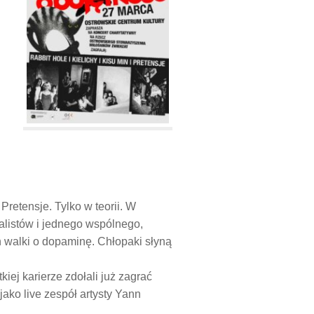
retensje. Tylko w teorii. W
listów i jednego wspólnego,
 walki o dopaminę. Chłopaki słyną
iej karierze zdołali już zagrać
ako live zespół artysty Yann