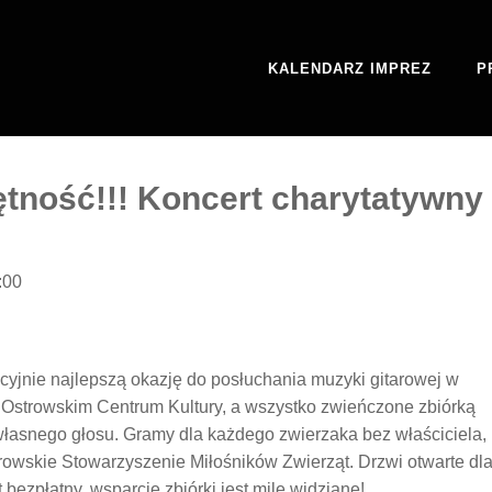
KALENDARZ IMPREZ
P
jętność!!! Koncert charytatywny
:00
jnie najlepszą okazję do posłuchania muzyki gitarowej w
 w Ostrowskim Centrum Kultury, a wszystko zwieńczone zbiórką
 własnego głosu. Gramy dla każdego zwierzaka bez właściciela,
rowskie Stowarzyszenie Miłośników Zwierząt. Drzwi otwarte dl
bezpłatny, wsparcie zbiórki jest mile widziane!