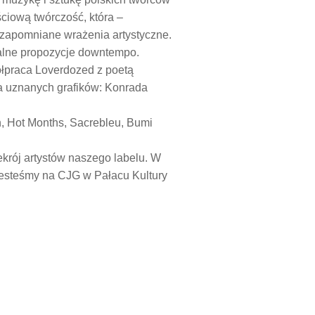
ściową twórczość, która –
ezapomniane wrażenia artystyczne.
alne propozycje downtempo.
ółpraca Loverdozed z poetą
a uznanych grafików: Konrada
, Hot Months, Sacrebleu, Bumi
zekrój artystów naszego labelu. W
 jesteśmy na CJG w Pałacu Kultury