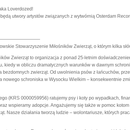
aka Loverdozed!
będą utwory artystów związanych z wytwórnią Osterdam Recor
—————————
rowskie Stowarzyszenie Miłośników Zwierząt, o którym kilka słó
ików Zwierząt to organizacja z ponad 25-letnim doświadczenie
ku, kiedy w obliczu dramatycznych warunków w dawnym schroni
a bezdomnych zwierząt. Od uwolnienia psów z łańcuchów, przez
nia nowego schroniska w Wysocku Wielkim – konsekwentnie zm
ego (KRS 0000059956) ratujemy psy i koty po wypadkach, finan
 oraz wspieramy adopcje. Angażujemy się także w pomoc kotom
ąt. Nasze działania tworzą ludzie – wolontariusze, których pra