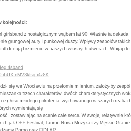
 kolejności:
rrrl girlsband z nostalgicznym wajbem lat 90. Właśnie ta dekada
enie grungowej aury i punkowej duszy. Wpływy zespołów takich
Youth kreują brzmienie w naszych własnych utworach. Wbijaj do
legirlsband
6c8L0bbUXmMV3kIsqh4z8K
ził się we Wrocławiu na przełomie milenium, założyłby zespół P
mieszanka trzech charakterów, dwóch charakterystycznych woka
erce głosu młodego pokolenia, wychowanego w szarych realiach
órych wymieniają się
ść i zostawiając na scenie całe serce. W swojej relatywnie krótk
akich jak OFF Festival, Tauron Nowa Muzyka czy Męskie Granie j
Pidżamy Porno oraz FIDLAR.