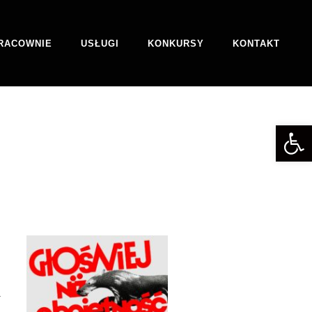
RACOWNIE
USŁUGI
KONKURSY
KONTAKT
Otwórz 
a