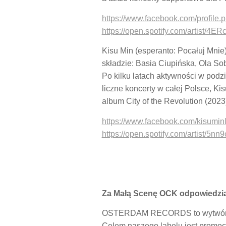
https://www.facebook.com/profil
https://open.spotify.com/artis
Kisu Min (esperanto: Pocałuj Mnie)
składzie: Basia Ciupińska, Ola So
Po kilku latach aktywności w podzi
liczne koncerty w całej Polsce, K
album City of the Revolution (2023
https://www.facebook.com/kisumin
https://open.spotify.com/artist
Za Małą Scenę OCK odpowiedzia
OSTERDAM RECORDS to wytwórnia p
Celem naszego labelu jest promocj