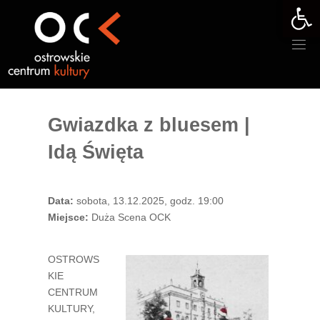
Otwórz 
Przejdź
do
treści
Gwiazdka z bluesem |
Idą Święta
Data:
sobota, 13.12.2025, godz. 19:00
Miejsce:
Duża Scena OCK
OSTROWS
KIE
CENTRUM
KULTURY,