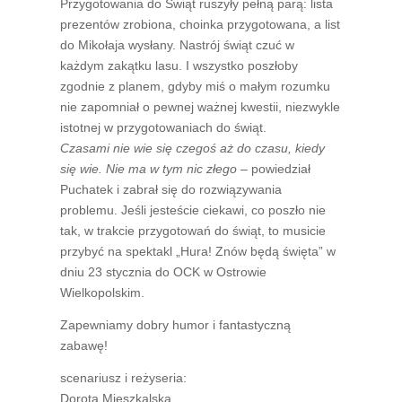
Przygotowania do Świąt ruszyły pełną parą: lista
prezentów zrobiona, choinka przygotowana, a list
do Mikołaja wysłany. Nastrój świąt czuć w
każdym zakątku lasu. I wszystko poszłoby
zgodnie z planem, gdyby miś o małym rozumku
nie zapomniał o pewnej ważnej kwestii, niezwykle
istotnej w przygotowaniach do świąt.
Czasami nie wie się czegoś aż do czasu, kiedy
się wie. Nie ma w tym nic złego –
powiedział
Puchatek i zabrał się do rozwiązywania
problemu. Jeśli jesteście ciekawi, co poszło nie
tak, w trakcie przygotowań do świąt, to musicie
przybyć na spektakl „Hura! Znów będą święta” w
dniu 23 stycznia do OCK w Ostrowie
Wielkopolskim.
Zapewniamy dobry humor i fantastyczną
zabawę!
scenariusz i reżyseria:
Dorota Mieszkalska