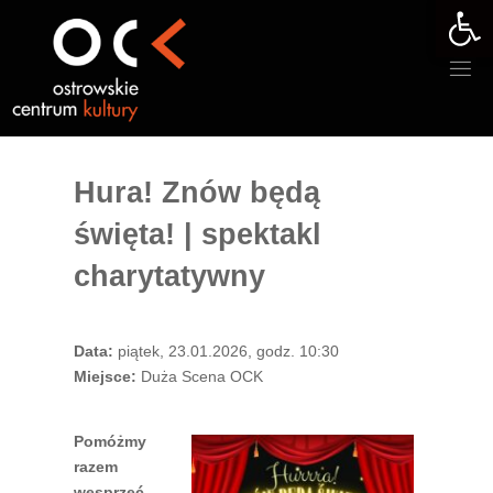
Otwórz 
Przejdź
do
treści
Hura! Znów będą
święta! | spektakl
charytatywny
Data:
piątek, 23.01.2026, godz. 10:30
Miejsce:
Duża Scena OCK
Pomóżmy
razem
wesprzeć