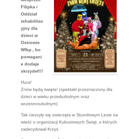
Filipka i
Oddział
rehabilitac
yjny dla
dzieci w
Ostrowie
Wlkp., bo
pomagani
e dodaje
skrzydeł!!!
Hura!
Znów będą święta!
(spektakl przeznaczony dla
dzieci w wieku przedszkolnym oraz
wczesnoszkolnym)
Tak cieszyły się zwierzęta w Stumilowym Lesie na
wieść o organizacji Kubusiowych Świąt, o których
zadecydował Krzyś.