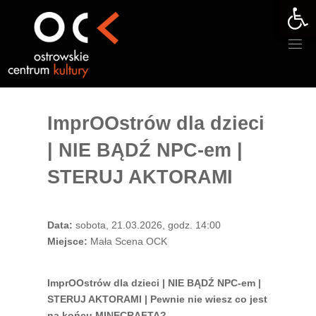
Otwórz 
Przejdź
do
treści
ImprOOstrów dla dzieci
| NIE BĄDŹ NPC-em |
STERUJ AKTORAMI
Data:
sobota, 21.03.2026, godz. 14:00
Miejsce:
Mała Scena OCK
ImprOOstrów dla dzieci | NIE BĄDŹ NPC-em |
STERUJ AKTORAMI | Pewnie nie wiesz co jest
na końcu MINECRAFTA?