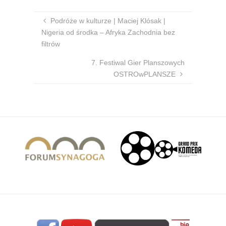
Podróże w kulturze | Maciej Klósak |
Nigeria od środka – Afryka Zachodnia bez
filtrów
7. Festiwal Gier Planszowych
OSTROwPLANSZE