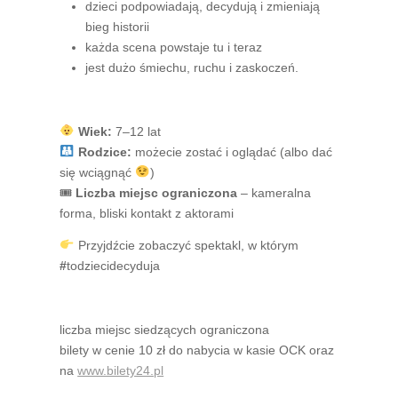
dzieci podpowiadają, decydują i zmieniają
bieg historii
każda scena powstaje tu i teraz
jest dużo śmiechu, ruchu i zaskoczeń.
Wiek:
7–12 lat
Rodzice:
możecie zostać i oglądać (albo dać
się wciągnąć
)
🎟
Liczba miejsc ograniczona
– kameralna
forma, bliski kontakt z aktorami
Przyjdźcie zobaczyć spektakl, w którym
#
todziecidecyduja
liczba miejsc siedzących ograniczona
bilety w cenie 10 zł do nabycia w kasie OCK oraz
na
www.bilety24.pl