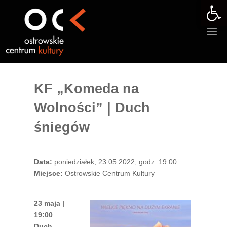
Otwórz 
Przejdź
do
treści
KF „Komeda na
Wolności” | Duch
śniegów
Data:
poniedziałek, 23.05.2022, godz. 19:00
Miejsce:
Ostrowskie Centrum Kultury
23 maja |
19:00
Duch