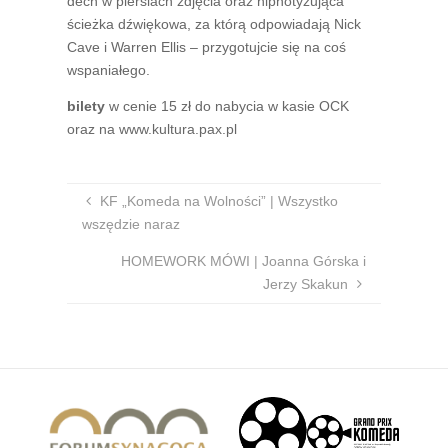
dech w piersiach zdjęcia oraz hipnotyzująca
ścieżka dźwiękowa, za którą odpowiadają Nick
Cave i Warren Ellis – przygotujcie się na coś
wspaniałego.
bilety
w cenie 15 zł do nabycia w kasie OCK
oraz na www.kultura.pax.pl
KF „Komeda na Wolności” | Wszystko
wszędzie naraz
HOMEWORK MÓWI | Joanna Górska i
Jerzy Skakun