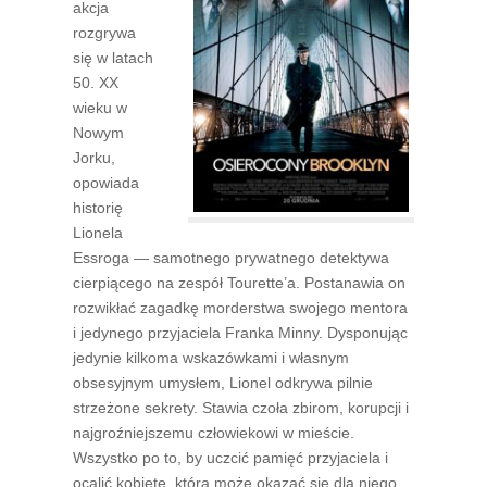
akcja
rozgrywa
się w latach
50. XX
wieku w
Nowym
Jorku,
opowiada
historię
Lionela
Essroga — samotnego prywatnego detektywa
cierpiącego na zespół Tourette’a. Postanawia on
rozwikłać zagadkę morderstwa swojego mentora
i jedynego przyjaciela Franka Minny. Dysponując
jedynie kilkoma wskazówkami i własnym
obsesyjnym umysłem, Lionel odkrywa pilnie
strzeżone sekrety. Stawia czoła zbirom, korupcji i
najgroźniejszemu człowiekowi w mieście.
Wszystko po to, by uczcić pamięć przyjaciela i
ocalić kobietę, która może okazać się dla niego