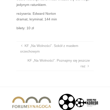
jedynym ratunkiem.
reżyseria: Edward Norton
dramat, kryminał, 144 min
bilety: 10 zł
KF „Na Wolności”. Sokół z masłem
orzechowym
KF „Na Wolności”. Poznajmy się jeszcze
raz