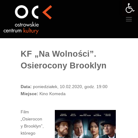
Otwórz 
Przejdź
do
treści
KF „Na Wolności”.
Osierocony Brooklyn
Data:
poniedziałek, 10.02.2020, godz. 19:00
Miejsce:
Kino Komeda
Film
„Osierocon
y Brooklyn”,
którego