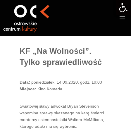
Otwórz 
Przejdź
do
treści
KF „Na Wolności”.
Tylko sprawiedliwość
Data:
poniedziałek, 14.09.2020, godz. 19:00
Miejsce:
Kino Komeda
Światowej sławy adwokat Bryan Stevenson
wspomina sprawę skazanego na karę śmierci
mordercy osiemnastolatki Waltera McMilliana,
którego udało mu się wybronić.