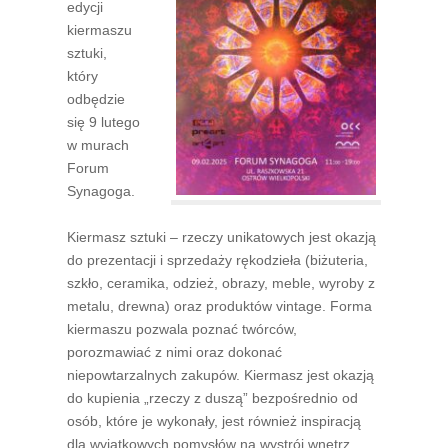
edycji
kiermaszu
sztuki,
który
odbędzie
się 9 lutego
w murach
Forum
Synagoga.
Kiermasz sztuki – rzeczy unikatowych jest okazją
do prezentacji i sprzedaży rękodzieła (biżuteria,
szkło, ceramika, odzież, obrazy, meble, wyroby z
metalu, drewna) oraz produktów vintage. Forma
kiermaszu pozwala poznać twórców,
porozmawiać z nimi oraz dokonać
niepowtarzalnych zakupów. Kiermasz jest okazją
do kupienia „rzeczy z duszą” bezpośrednio od
osób, które je wykonały, jest również inspiracją
dla wyjątkowych pomysłów na wystrój wnętrz.