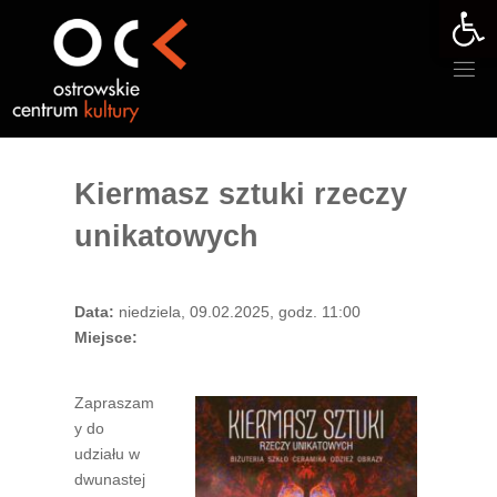
Otwórz 
Przejdź
do
treści
Kiermasz sztuki rzeczy
unikatowych
Data:
niedziela, 09.02.2025, godz. 11:00
Miejsce:
Zapraszam
y do
udziału w
dwunastej