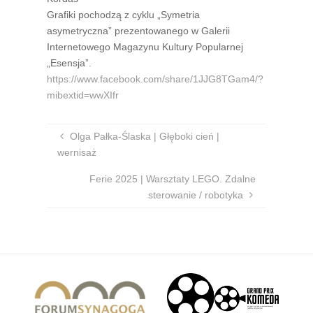
Grafiki pochodzą z cyklu „Symetria
asymetryczna” prezentowanego w Galerii
Internetowego Magazynu Kultury Popularnej
„Esensja”.
https://www.facebook.com/share/1JJG8TGam4/?
mibextid=wwXIfr
Olga Pałka-Ślaska | Głęboki cień |
wernisaż
Ferie 2025 | Warsztaty LEGO. Zdalne
sterowanie / robotyka