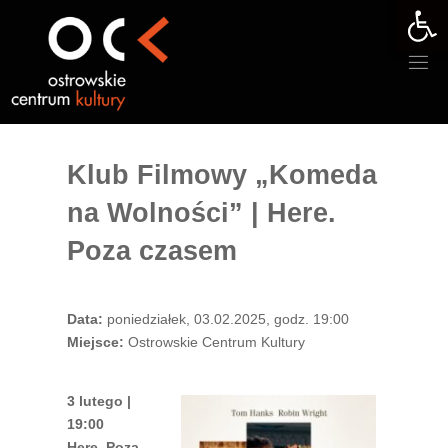
Otwórz 
Przejdź
do
treści
Klub Filmowy „Komeda
na Wolności” | Here.
Poza czasem
Data:
poniedziałek, 03.02.2025, godz. 19:00
Miejsce:
Ostrowskie Centrum Kultury
3 lutego |
19:00
Here. Poza