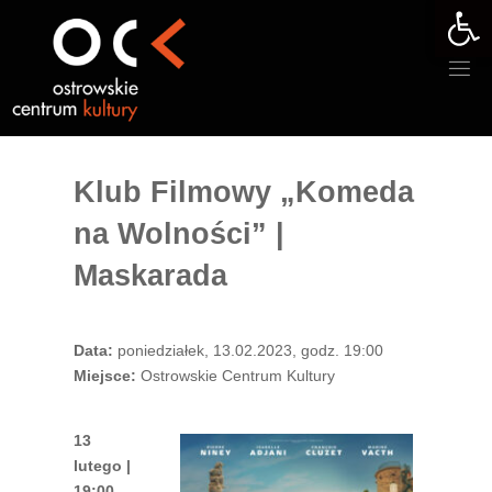
Otwórz 
Przejdź
do
treści
Klub Filmowy „Komeda
na Wolności” |
Maskarada
Data:
poniedziałek, 13.02.2023, godz. 19:00
Miejsce:
Ostrowskie Centrum Kultury
13
lutego |
19:00