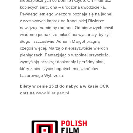
niebezpiecznych co Bonnie i Clyde. On – łamacz
kobiecych serc, ona – urodzona uwodzicielka.
Pewnego letniego wieczoru poznają się na jednej
z wystawnych imprez na francuskiej Riwierze i
nawiązują namiętny romans. Od pierwszych chwil
wiadomo jednak, że miłość nie wystarczy, by żyli
długo i szczęśliwie. Adrien i Margot pragną
czegoś więcej. Marzą o nieprzyzwoicie wielkich
pieniądzach. Fantazjując o wspólnej przyszłości,
wymyślają przekręt doskonały i perfidny plan,
który zmieni życie bogatych mieszkańców
Lazurowego Wybrzeża.
bilety w cenie 15 zł do nabycia w kasie OCK
oraz na
www.bilet.pax.pl