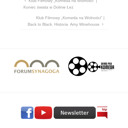
Klub Filmowy „Komeda na Wolności” |
Koniec świata w Dolinie Łez
Klub Filmowy „Komeda na Wolności” |
Back to Black. Historia Amy Winehouse