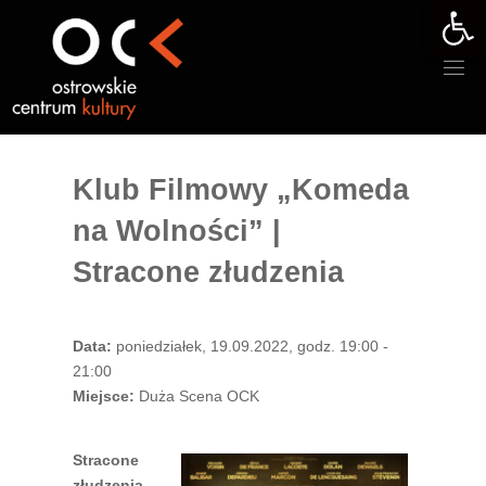
Otwórz 
Przejdź
do
treści
Klub Filmowy „Komeda
na Wolności” |
Stracone złudzenia
Data:
poniedziałek, 19.09.2022, godz. 19:00 -
21:00
Miejsce:
Duża Scena OCK
Stracone
złudzenia