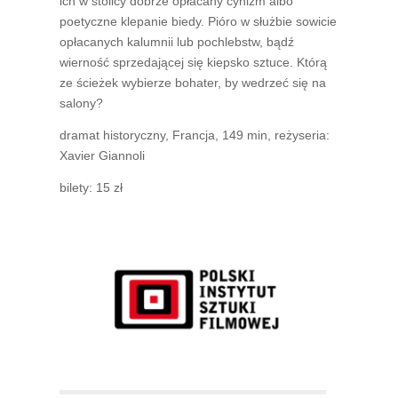
ich w stolicy dobrze opłacany cynizm albo
poetyczne klepanie biedy. Pióro w służbie sowicie
opłacanych kalumnii lub pochlebstw, bądź
wierność sprzedającej się kiepsko sztuce. Którą
ze ścieżek wybierze bohater, by wedrzeć się na
salony?
dramat historyczny, Francja, 149 min, reżyseria:
Xavier Giannoli
bilety: 15 zł