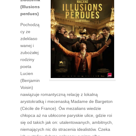
(Illusions
perdues)
Pochodzą
cy ze
zdeklaso
wanej i
zubożałej
rodziny
poeta
Lucien
(Benjamin
Voisin)
nawiązuje romantyczną relację z lokalną
arystokratką i mecenaską Madame de Bargeton
(Cécile de France). Ów mezalians wiedzie
chłopca aż na ubłocone paryskie ulice, gdzie roi
się od takich jak on: utalentowanych, ambitnych,
niemających nic do stracenia idealistów. Czeka