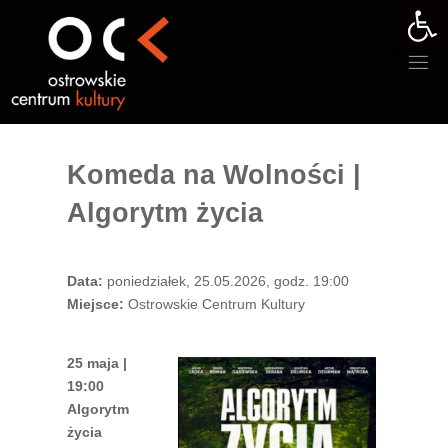
Otwórz 
Przejdź
do
treści
Komeda na Wolności |
Algorytm życia
Data:
poniedziałek, 25.05.2026, godz. 19:00
Miejsce:
Ostrowskie Centrum Kultury
25 maja |
19:00
Algorytm
życia