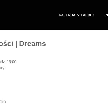
KALENDARZ IMPREZ
P
ści | Dreams
odz. 19:00
ury
 min