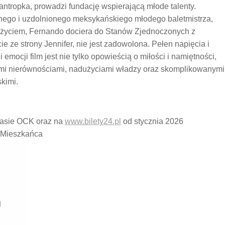
antropka, prowadzi fundację wspierającą młode talenty.
nego i uzdolnionego meksykańskiego młodego baletmistrza,
 życiem, Fernando dociera do Stanów Zjednoczonych z
ie ze strony Jennifer, nie jest zadowolona. Pełen napięcia i
i emocji film jest nie tylko opowieścią o miłości i namiętności,
nymi nierównościami, nadużyciami władzy oraz skomplikowanymi
kimi.
 kasie OCK oraz na
www.bilety24.pl
od stycznia 2026
 Mieszkańca