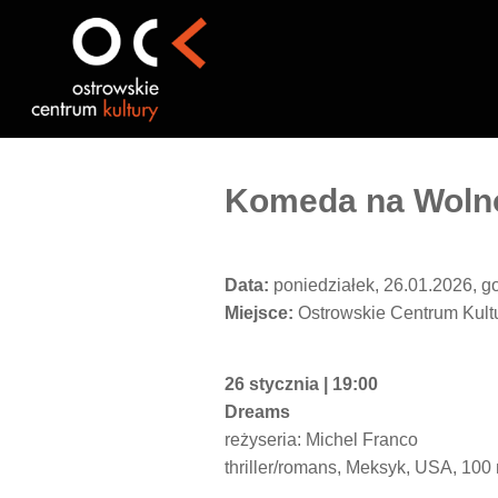
Przejdź
do
treści
Komeda na Wolno
Data:
poniedziałek, 26.01.2026, g
Miejsce:
Ostrowskie Centrum Kult
26 stycznia | 19:00
Dreams
reżyseria: Michel Franco
thriller/romans, Meksyk, USA, 100