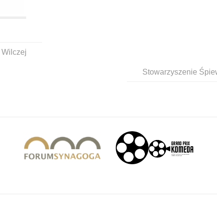
 Wilczej
Stowarzyszenie Śpie