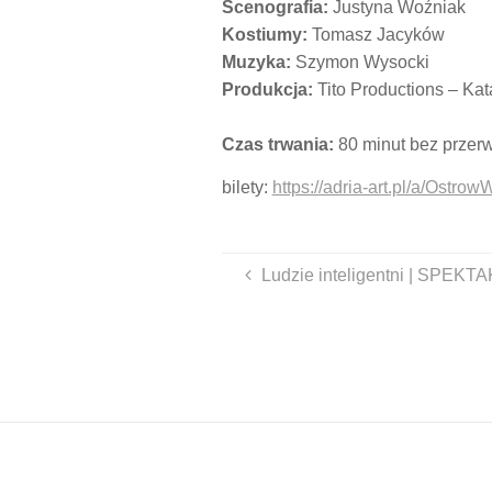
Scenografia:
Justyna Woźniak
Kostiumy:
Tomasz Jacyków
Muzyka:
Szymon Wysocki
Produkcja:
Tito Productions – Ka
Czas trwania:
80 minut bez przer
bilety:
https://adria-art.pl/a/Ostr
Ludzie inteligentni | SPE