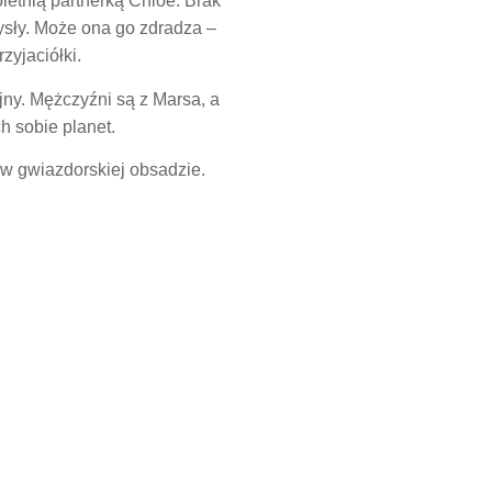
letnią partnerką Chloe. Brak
mysły. Może ona go zdradza –
zyjaciółki.
jny. Mężczyźni są z Marsa, a
h sobie planet.
w gwiazdorskiej obsadzie.