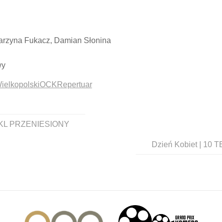
tarzyna Fukacz, Damian Słonina
wy
owWielkopolskiOCKRepertuar
KTAKL PRZENIESIONY
Dzień Kobiet | 10