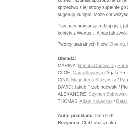
komedii szukają sposobu na zmianę
sprzeciwu z jej strony zupełnie go
sugerują kumple. Może oni wszyscy
Trzy pary prowadzą rodzaj gry i, j
kobiety z Wenus… A nas jak zwykl
Twórcy teatralnych hitów „
Boeing,
Obsada:
MARINA:
Renata Dacewicz
/
Pauli
CLOE:
Maria Seweryn
/ Agata Pru
GINA:
Magdalena Stużyńska
/ Pau
DAVID: Jakub Przebindowski / Piot
ALEXANDRE:
Szymon Bobrowski
THOMAS:
Adam Krawczuk
/
Rafał
Autor przekładu:
Irma Helt
Reżyseria:
Olaf Lubaszenko