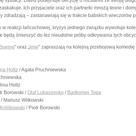
 sytuacji. David podejmuje decyzję o rozstaniu ze swoją długo
 zaskakuje. Ich przyjaciele oraz ich partnerki mnożą teorie i do
 zdradzają – zastanawiają się w trakcie babskich wieczorów pr
ak w reakcji łańcuchowej, kryzys jednego związku wywołuje kole
e będą śmieszyć do łez nieudolne próby odkrywania tych obcyc
 Boeing
” oraz „
Imię
” zapraszają na kolejną przebojową komedię 
na Holtz
/ Agata Pruchniewska
chniewska
lina Holtz
r Borowski /
Olaf Lubaszenko
/
Bartłomiej Topa
/ Mariusz Witkowski
 Królikowski
/ Piotr Borowski