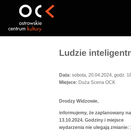
Przejdź
do
treści
Ludzie intelige
Data:
sobota, 20.04.2024, godz. 1
Miejsce:
Duża Scena OCK
Drodzy Widzowie,
informujemy, że zaplanowany na 
13.10.2024. Godziny i miejsce
wydarzenia nie ulegają zmianie: 