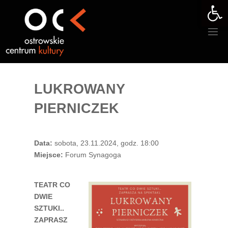
Otwórz 
Przejdź
do
treści
LUKROWANY
PIERNICZEK
Data:
sobota, 23.11.2024, godz. 18:00
Miejsce:
Forum Synagoga
TEATR CO
DWIE
SZTUKI..
ZAPRASZ