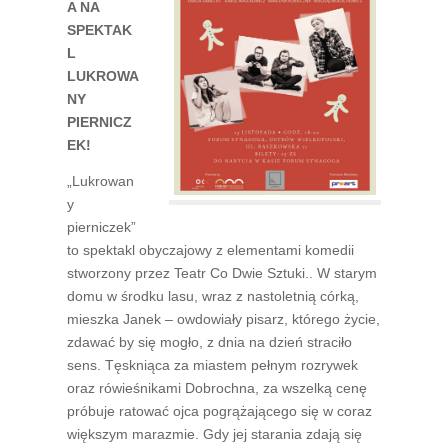
A NA
SPEKTAK
L
LUKROWA
NY
PIERNICZ
EK!
„Lukrowan
y
pierniczek”
to spektakl obyczajowy z elementami komedii
stworzony przez Teatr Co Dwie Sztuki.. W starym
domu w środku lasu, wraz z nastoletnią córką,
mieszka Janek – owdowiały pisarz, którego życie,
zdawać by się mogło, z dnia na dzień straciło
sens. Tęskniąca za miastem pełnym rozrywek
oraz rówieśnikami Dobrochna, za wszelką cenę
próbuje ratować ojca pogrążającego się w coraz
większym marazmie. Gdy jej starania zdają się