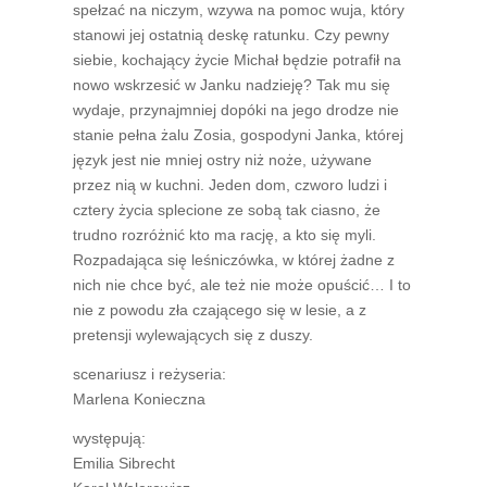
spełzać na niczym, wzywa na pomoc wuja, który
stanowi jej ostatnią deskę ratunku. Czy pewny
siebie, kochający życie Michał będzie potrafił na
nowo wskrzesić w Janku nadzieję? Tak mu się
wydaje, przynajmniej dopóki na jego drodze nie
stanie pełna żalu Zosia, gospodyni Janka, której
język jest nie mniej ostry niż noże, używane
przez nią w kuchni. Jeden dom, czworo ludzi i
cztery życia splecione ze sobą tak ciasno, że
trudno rozróżnić kto ma rację, a kto się myli.
Rozpadająca się leśniczówka, w której żadne z
nich nie chce być, ale też nie może opuścić… I to
nie z powodu zła czającego się w lesie, a z
pretensji wylewających się z duszy.
scenariusz i reżyseria:
Marlena Konieczna
występują:
Emilia Sibrecht