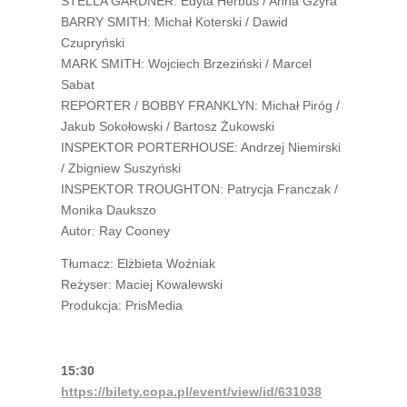
STELLA GARDNER: Edyta Herbuś / Anna Gzyra
BARRY SMITH: Michał Koterski / Dawid
Czupryński
MARK SMITH: Wojciech Brzeziński / Marcel
Sabat
REPORTER / BOBBY FRANKLYN: Michał Piróg /
Jakub Sokołowski / Bartosz Żukowski
INSPEKTOR PORTERHOUSE: Andrzej Niemirski
/ Zbigniew Suszyński
INSPEKTOR TROUGHTON: Patrycja Franczak /
Monika Daukszo
Autor: Ray Cooney
Tłumacz: Elżbieta Woźniak
Reżyser: Maciej Kowalewski
Produkcja: PrisMedia
1
5:30
https://bilety.copa.pl/event/view/id/631038