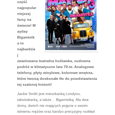
część
najpopular
niejszej
farsy na
świecie! M
ayday
Bigamistk
a to
najbardzie
j
zwariowana teatralna huśtawka, cudowna
podróż w klimatyczne lata 70-te. Analogowe
telefony, płyty winylowe, kolorowe wnętrza,
które tworzą doskonałe tło do przedstawienia
tej szalonej historii!
Jackie Smith jest mieszkanką Londynu,
taksówkarką, a także… Bigamistką. Ma dwa
domy, dwóch nie mających pojęcia o swoim
istnieniu mężów oraz bardzo precyzyjny rozkład