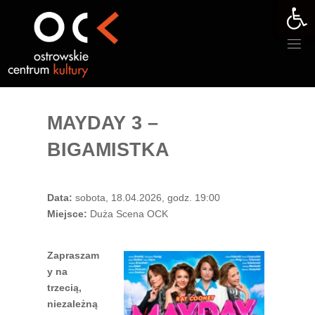
Otwórz 
Przejdź
do
treści
MAYDAY 3 –
BIGAMISTKA
Data:
sobota, 18.04.2026, godz. 19:00
Miejsce:
Duża Scena OCK
Zapraszam
y na
trzecią,
niezależną