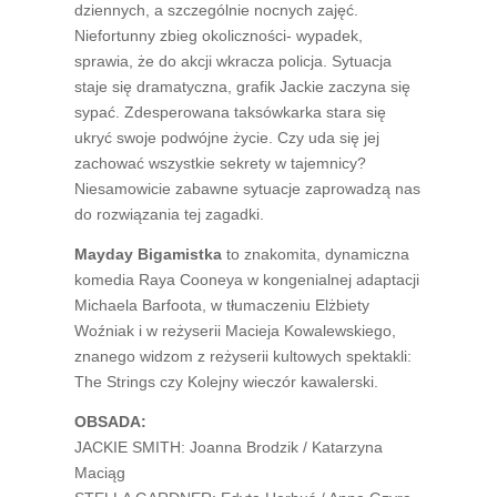
dziennych, a szczególnie nocnych zajęć.
Niefortunny zbieg okoliczności- wypadek,
sprawia, że do akcji wkracza policja. Sytuacja
staje się dramatyczna, grafik Jackie zaczyna się
sypać. Zdesperowana taksówkarka stara się
ukryć swoje podwójne życie. Czy uda się jej
zachować wszystkie sekrety w tajemnicy?
Niesamowicie zabawne sytuacje zaprowadzą nas
do rozwiązania tej zagadki.
Mayday Bigamistka
to znakomita, dynamiczna
komedia Raya Cooneya w kongenialnej adaptacji
Michaela Barfoota, w tłumaczeniu Elżbiety
Woźniak i w reżyserii Macieja Kowalewskiego,
znanego widzom z reżyserii kultowych spektakli:
The Strings czy Kolejny wieczór kawalerski.
OBSADA:
JACKIE SMITH: Joanna Brodzik / Katarzyna
Maciąg