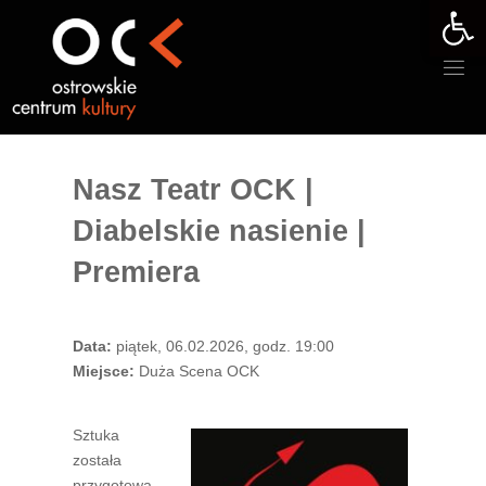
Otwórz 
Przejdź
do
treści
Nasz Teatr OCK |
Diabelskie nasienie |
Premiera
Data:
piątek, 06.02.2026, godz. 19:00
Miejsce:
Duża Scena OCK
Sztuka
została
przygotowa