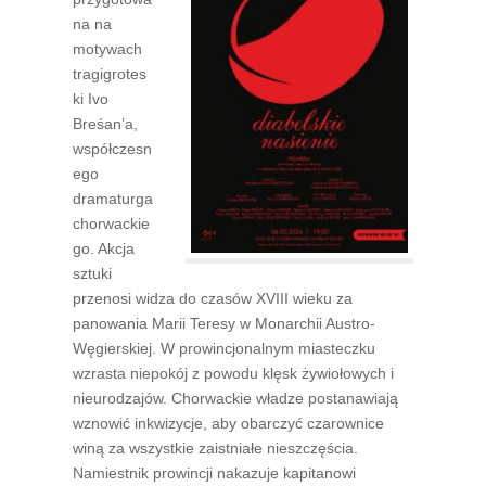
na na
motywach
tragigrotes
ki Ivo
Breśan’a,
współczesn
ego
dramaturga
chorwackie
go. Akcja
sztuki
przenosi widza do czasów XVIII wieku za
panowania Marii Teresy w Monarchii Austro-
Węgierskiej. W prowincjonalnym miasteczku
wzrasta niepokój z powodu klęsk żywiołowych i
nieurodzajów. Chorwackie władze postanawiają
wznowić inkwizycje, aby obarczyć czarownice
winą za wszystkie zaistniałe nieszczęścia.
Namiestnik prowincji nakazuje kapitanowi