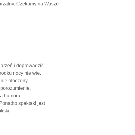
tarzalny. Czekamy na Wasze
arzeń i doprowadzić
odku nocy nie wie,
anie otoczony
eporozumienie,
na humoru
Ponadto spektakl jest
iski.