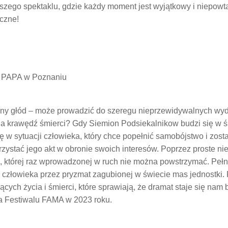
aszego spektaklu, gdzie każdy moment jest wyjątkowy i niepow
yczne!
h PAPA w Poznaniu
cny głód – może prowadzić do szeregu nieprzewidywalnych wyd
a krawędź śmierci? Gdy Siemion Podsiekalnikow budzi się w śr
ię w sytuacji człowieka, który chce popełnić samobójstwo i zost
zystać jego akt w obronie swoich interesów. Poprzez proste ni
 której raz wprowadzonej w ruch nie można powstrzymać. Peł
człowieka przez pryzmat zagubionej w świecie mas jednostki. 
ych życia i śmierci, które sprawiają, że dramat staje się nam bl
a Festiwalu FAMA w 2023 roku.