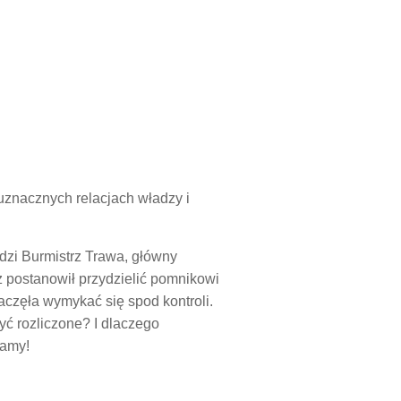
znacznych relacjach władzy i
ierdzi Burmistrz Trawa, główny
z postanowił przydzielić pomnikowi
aczęła wymykać się spod kontroli.
yć rozliczone? I dlaczego
zamy!