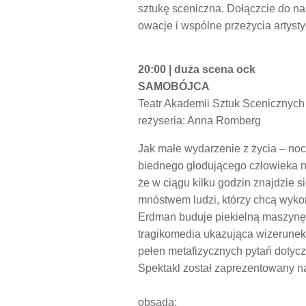
sztukę sceniczna. Dołączcie do n
owacje i wspólne przeżycia artyst
20:00 | duża scena ock
SAMOBÓJCA
Teatr Akademii Sztuk Scenicznyc
reżyseria: Anna Romberg
Jak małe wydarzenie z życia – no
biednego głodującego człowieka n
że w ciągu kilku godzin znajdzie s
mnóstwem ludzi, którzy chcą wykor
Erdman buduje piekielną maszynę,
tragikomedia ukazująca wizerunek 
pełen metafizycznych pytań dotycząc
Spektakl został zaprezentowany n
obsada: