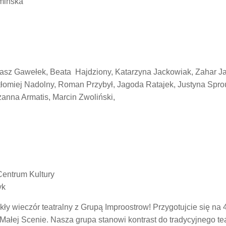
mińska
asz Gawełek, Beata Hajdziony, Katarzyna Jackowiak, Zahar J
łomiej Nadolny, Roman Przybył, Jagoda Ratajek, Justyna Sprou
zanna Armatis, Marcin Zwoliński,
entrum Kultury
yk
y wieczór teatralny z Grupą Improostrow! Przygotujcie się na 
ałej Scenie. Nasza grupa stanowi kontrast do tradycyjnego tea