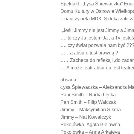
Spektakl: ,,Łysa Śpiewaczka” Eug
Domu Kultury w Ostrowie Wielkopol
– nauczyciela MDK. Sztuka zalicza
,,Jeśli Jimmy nie jest Jimmy a Jim
…..to czy Ja jestem Ja , a Ty jes
…..czy świat pozwala nam być ??
……a absurd jest prawdą ?
……Zachęca do refleksji ,do zadania
….A może teatr absurdu jest teatr
obsada:
Łysa Śpiewaczka – Aleksandra M
Pani Smith – Nadia Łęcka
Pan Smith – Filip Walczak
Jimmy – Maksymilian Sikora
Jimmy – Nat Kowalczyk
Pokojówka- Agata Bielawna
Pokojówka – Anna Arkaieva