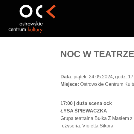
Przejdź
do
treści
NOC W TEATRZ
Data:
piątek, 24.05.2024, godz. 17
Miejsce:
Ostrowskie Centrum Kult
17:00 | duża scena ock
ŁYSA ŚPIEWACZKA
Grupa teatralna Bułka Z Masłem 
reżyseria: Violetta Sikora