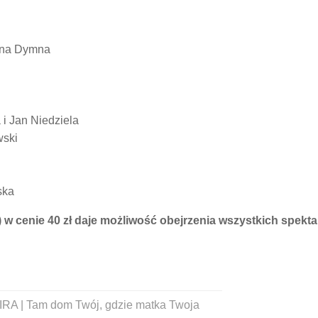
nna Dymna
 i Jan Niedziela
wski
ska
w cenie 40 zł daje możliwość obejrzenia wszystkich spektak
IRA | Tam dom Twój, gdzie matka Twoja