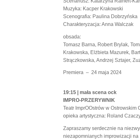
Scenariusz: Katarzyna Rainert-Ka
Muzyka: Kacper Krakowski
Scenografia: Paulina Dobrzyńska
Charakteryzacja: Anna Walczak
obsada:
Tomasz Barna, Robert Brylak, Tom
Krakowska, Elżbieta Mazurek, Bart
Strączkowska, Andrzej Sztajer, Zu
Premiera – 24 maja 2024
19:15 | mała scena ock
IMPRO-PRZERYWNIK
Teatr ImprOOstrów w Ostrowskim C
opieka artystyczna: Roland Czacz
Zapraszamy serdecznie na niezwykł
niezapomnianych improwizacji na M