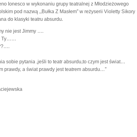
eno Ionesco w wykonaniu grupy teatralnej z Młodzieżowego
skim pod nazwą ,,Bułka Z Masłem” w reżyserii Violetty Sikory
na do klasyki teatru absurdu.
my nie jest Jimmy ….
teś Ty……
??….
 sobie pytania ,jeśli to teatr absurdu,to czym jest świat…
em prawdy, a świat prawdy jest teatrem absurdu…”
aciejewska