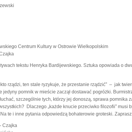
zewski
rowskiego Centrum Kultury w Ostrowie Wielkopolskim
-Czajka
tywach tekstu Henryka Bardijewskiego. Sztuka opowiada o dwu
a kto rządzi, ten stale ryzykuje, że przestanie rządzić” – jak tw
 że jedyny pomnik w mieście zaczął dostawać pogróżki. Burmistr
łuchać, szczególnie tych, którzy jej donoszą, sprawa pomnika z
zystkich? Dlaczego „każde knucie przeciwko filozofii” musi b
 Na te i inne pytania odpowiedzą bohaterowie groteski. Zapras
- Czajka