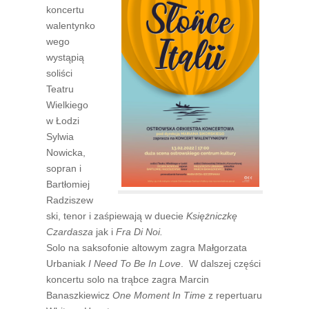
koncertu
walentynko
wego
wystąpią
soliści
Teatru
Wielkiego
w Łodzi
Sylwia
Nowicka,
sopran i
Bartłomiej
Radziszew
ski, tenor i zaśpiewają w duecie
Księżniczkę
Czardasza
jak i
Fra Di Noi.
Solo na saksofonie altowym zagra Małgorzata
Urbaniak
I Need To Be In Love
. W dalszej części
koncertu solo na trąbce zagra Marcin
Banaszkiewicz
One Moment In Time
z repertuaru