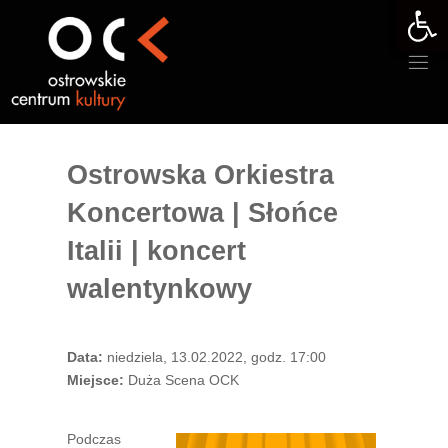
Otwórz 
Przejdź
do
treści
Ostrowska Orkiestra
Koncertowa | Słońce
Italii | koncert
walentynkowy
Data:
niedziela, 13.02.2022, godz. 17:00
Miejsce:
Duża Scena OCK
Podczas