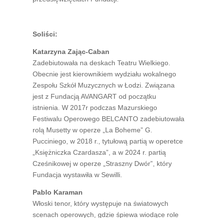
Soliści:
Katarzyna Zając-Caban
Zadebiutowała na deskach Teatru Wielkiego.
Obecnie jest kierownikiem wydziału wokalnego
Zespołu Szkół Muzycznych w Łodzi. Związana
jest z Fundacją AVANGART od początku
istnienia. W 2017r podczas Mazurskiego
Festiwalu Operowego BELCANTO zadebiutowała
rolą Musetty w operze „La Boheme” G.
Pucciniego, w 2018 r., tytułową partią w operetce
„Księżniczka Czardasza”, a w 2024 r. partią
Cześnikowej w operze „Straszny Dwór”, który
Fundacja wystawiła w Sewilli.
Pablo Karaman
Włoski tenor, który występuje na światowych
scenach operowych, gdzie śpiewa wiodące role