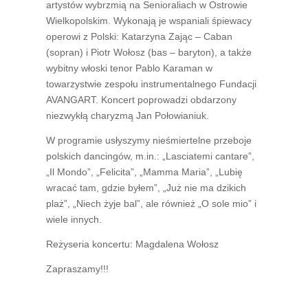
artystów wybrzmią na Senioraliach w Ostrowie
Wielkopolskim. Wykonają je wspaniali śpiewacy
operowi z Polski: Katarzyna Zając – Caban
(sopran) i Piotr Wołosz (bas – baryton), a także
wybitny włoski tenor Pablo Karaman w
towarzystwie zespołu instrumentalnego Fundacji
AVANGART. Koncert poprowadzi obdarzony
niezwykłą charyzmą Jan Połowianiuk.
W programie usłyszymy nieśmiertelne przeboje
polskich dancingów, m.in.: „Lasciatemi cantare”,
„Il Mondo”, „Felicita”, „Mamma Maria”, „Lubię
wracać tam, gdzie byłem”, „Już nie ma dzikich
plaż”, „Niech żyje bal”, ale również „O sole mio” i
wiele innych.
Reżyseria koncertu: Magdalena Wołosz
Zapraszamy!!!