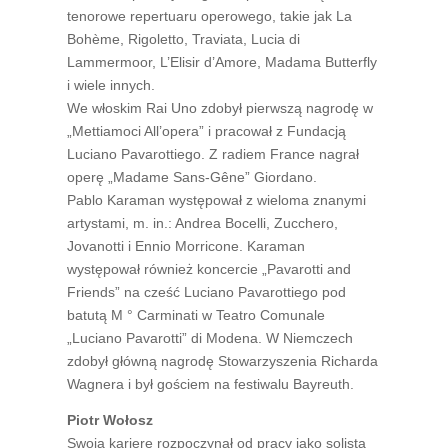
tenorowe repertuaru operowego, takie jak La
Bohème, Rigoletto, Traviata, Lucia di
Lammermoor, L’Elisir d’Amore, Madama Butterfly
i wiele innych.
We włoskim Rai Uno zdobył pierwszą nagrodę w
„Mettiamoci All’opera” i pracował z Fundacją
Luciano Pavarottiego. Z radiem France nagrał
operę „Madame Sans-Gêne” Giordano.
Pablo Karaman występował z wieloma znanymi
artystami, m. in.: Andrea Bocelli, Zucchero,
Jovanotti i Ennio Morricone. Karaman
występował również koncercie „Pavarotti and
Friends” na cześć Luciano Pavarottiego pod
batutą M ° Carminati w Teatro Comunale
„Luciano Pavarotti” di Modena. W Niemczech
zdobył główną nagrodę Stowarzyszenia Richarda
Wagnera i był gościem na festiwalu Bayreuth.
Piotr Wołosz
Swoją karierę rozpoczynał od pracy jako solista