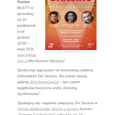
Ostrów
BILETY w
sprzedaży
od 10
październik
a od
godziny
10:00 –
kasa OCK,
www.biletse
rwis.pl
Moi Kochani Seniorzy!
Serdecznie zapraszam na koncertową odsłonę
Ostrowskich Dni Seniora.
Na scenie naszej
pięknej
3mk ArenaOstrów
– tym razem
wyjątkowa muzyczna uczta „Dancing
Symfonicznie”.
Spotkajmy się i wspólnie świętujmy Dni Seniora w
Ostrów Wielkopolski. Miasto z sercem
Koncert
„Dancing Symfonicznie” odbędzie się 27