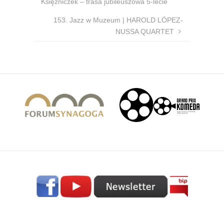
Księżniczek – trasa jubileuszowa 5-lecie
153. Jazz w Muzeum | HAROLD LÓPEZ-
NUSSA QUARTET