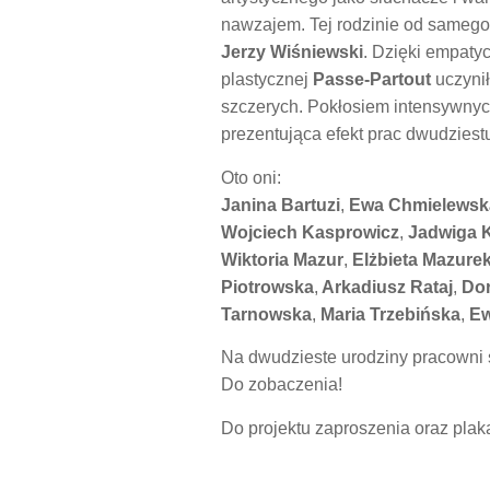
nawzajem. Tej rodzinie od samego 
Jerzy Wiśniewski
. Dzięki empaty
plastycznej
Passe-Partout
uczynił
szczerych. Pokłosiem intensywnych
prezentująca efekt prac dwudziest
Oto oni:
Janina Bartuzi
,
Ewa Chmielewsk
Wojciech Kasprowicz
,
Jadwiga K
Wiktoria Mazur
,
Elżbieta Mazure
Piotrowska
,
Arkadiusz Rataj
,
Dor
Tarnowska
,
Maria Trzebińska
,
Ew
Na dwudzieste urodziny pracowni
Do zobaczenia!
Do projektu zaproszenia oraz pla