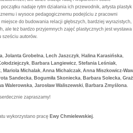
początku nadaje rytm działania ich przewodnik, artysta plastyk
cznemu i wysoce pedagogicznemu podejściu z pracowni
 miejsce do budowania relacji głębszych, bardziej wyrazistych,
, ale też bardzo przyjemnych zajęć plastycznych jest wystawa
u sześciu autorów.
a
,
Jolanta Grobelna
,
Lech Jaszczyk
,
Halina Karasińska
,
ołodziejczyk
,
Barbara Langiewicz
,
Stefania Leśniak
,
k
,
Mariola Michalak
,
Anna Michalczak
,
Anna Miszkowicz-Waw
ota Sandecka
,
Bogumiła Skoniecka
,
Barbara Solecka
,
Graż
a Walerowska
,
Jarosław Waliszewski
,
Barbara Zmyślona
.
 serdecznie zapraszamy!
katu wykorzystano pracę
Ewy Chmielewskiej
.