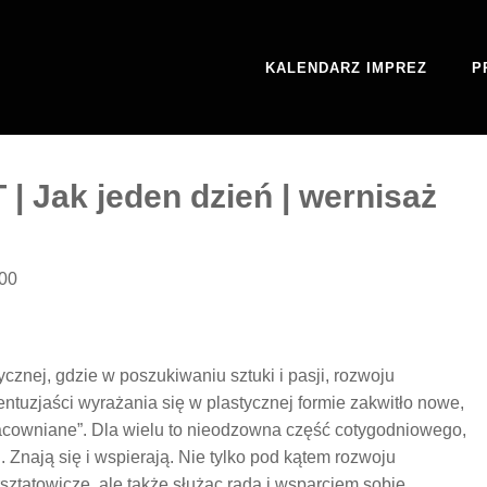
KALENDARZ IMPREZ
P
 Jak jeden dzień | wernisaż
:00
znej, gdzie w poszukiwaniu sztuki i pasji, rozwoju
entuzjaści wyrażania się w plastycznej formie zakwitło nowe,
racowniane”. Dla wielu to nieodzowna część cotygodniowego,
Znają się i wspierają. Nie tylko pod kątem rozwoju
sztatowicze, ale także służąc radą i wsparciem sobie