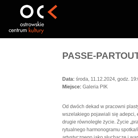
Przejdź
do
treści
PASSE-PARTOUT |
Data:
środa, 11.12.2024, godz. 19
Miejsce:
Galeria PIK
Od dwóch dekad w pracowni plastyc
wszelakiego pojawiali się adepci, 
drugie równoległe życie. Życie „p
rytualnego harmonogramu spotkań. 
artystycznego jako słuchacze i war