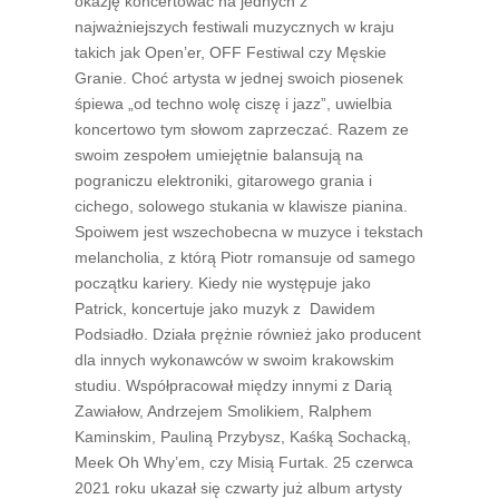
okazję koncertować na jednych z
najważniejszych festiwali muzycznych w kraju
takich jak Open’er, OFF Festiwal czy Męskie
Granie. Choć artysta w jednej swoich piosenek
śpiewa „od techno wolę ciszę i jazz”, uwielbia
koncertowo tym słowom zaprzeczać. Razem ze
swoim zespołem umiejętnie balansują na
pograniczu elektroniki, gitarowego grania i
cichego, solowego stukania w klawisze pianina.
Spoiwem jest wszechobecna w muzyce i tekstach
melancholia, z którą Piotr romansuje od samego
początku kariery. Kiedy nie występuje jako
Patrick, koncertuje jako muzyk z Dawidem
Podsiadło. Działa prężnie również jako producent
dla innych wykonawców w swoim krakowskim
studiu. Współpracował między innymi z Darią
Zawiałow, Andrzejem Smolikiem, Ralphem
Kaminskim, Pauliną Przybysz, Kaśką Sochacką,
Meek Oh Why’em, czy Misią Furtak. 25 czerwca
2021 roku ukazał się czwarty już album artysty