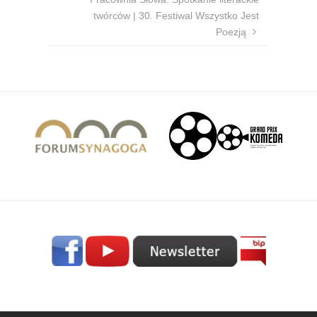
twórców | 30. Festiwal Wszystko Jest
Poezją