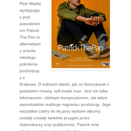
Piotr Madej
występując
y pod
pseudonim
em Patrick
The Pan to
alternatywn
y artysta
młodego
pokolenia
pochodząc
y z
Krakowa. O ludziach takich, jak on Amerykanie z
podziwem mówią: self-made man. Jest nie tylko
tekściarzem, zdolnym kompozytorem, ale także
samodzielnie realizuje nagrania i produkcję. Jego
wszystkie cztery do tej pory wydane albumy
zostały zostały świetnie przyjęte przez
dziennikarzy oraz publiczność. Patrick miał