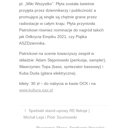
pt. „Miło Wszystko”. Płyta została świetnie
przyjęta przez dziennikarzy i publiczność a
promujące ją single są chętnie grane przez
radiostacje w całym kraju. Płyta przyniosła
Patrickowi również nominacje do nagród takich
jak Odkrycia Empiku 2021, czy Piątka
ASZDziennika.
Patrickowi na scenie towarzyszy zespół w
składzie: Adam Stępniowski (perkusja, sampler),
Wawrzyniec Topa (bass, syntezator bassowy) i
Kuba Duda (gitara elektryczna).
bilety: 30 zł – do nabycia w kasie OCK i na
www.kultura.pax.pl
Spektakl stand-upowy RE:fleksje |
Michał Leja i Piotr Szumowski
Pracownia Słowa. Spotkanie literackie