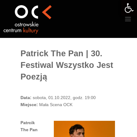
Otwórz 
Przejdź
do
treści
Patrick The Pan | 30.
Festiwal Wszystko Jest
Poezją
Data:
sobota, 01.10.2022, godz. 19:00
Miejsce:
Mała Scena OCK
Patrcik
The Pan