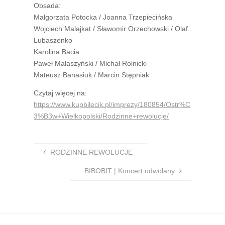
Obsada:
Małgorzata Potocka / Joanna Trzepiecińska
Wojciech Malajkat / Sławomir Orzechowski / Olaf
Lubaszenko
Karolina Bacia
Paweł Małaszyński / Michał Rolnicki
Mateusz Banasiuk / Marcin Stępniak
Czytaj więcej na:
https://www.kupbilecik.pl/imprezy/180854/Ostr%C
3%B3w+Wielkopolski/Rodzinne+rewolucje/
RODZINNE REWOLUCJE
BIBOBIT | Koncert odwołany