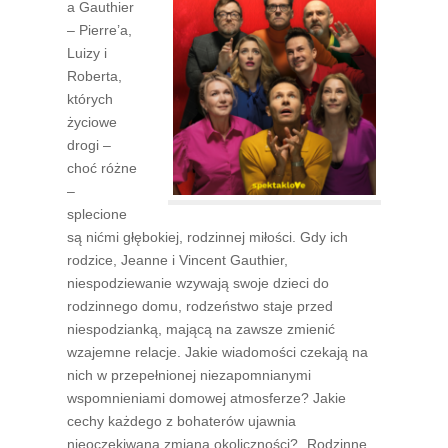
a Gauthier
– Pierre’a,
Luizy i
Roberta,
których
życiowe
drogi –
choć różne
–
splecione
są nićmi głębokiej, rodzinnej miłości. Gdy ich
rodzice, Jeanne i Vincent Gauthier,
niespodziewanie wzywają swoje dzieci do
rodzinnego domu, rodzeństwo staje przed
niespodzianką, mającą na zawsze zmienić
wzajemne relacje. Jakie wiadomości czekają na
nich w przepełnionej niezapomnianymi
wspomnieniami domowej atmosferze? Jakie
cechy każdego z bohaterów ujawnia
nieoczekiwana zmiana okoliczności? „Rodzinne