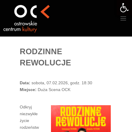
Otwórz 
Przejdź
do
treści
RODZINNE
REWOLUCJE
Data:
sobota, 07.02.2026, godz. 18:30
Miejsce:
Duża Scena OCK
Odkryj
niezwykłe
życie
rodzeństw