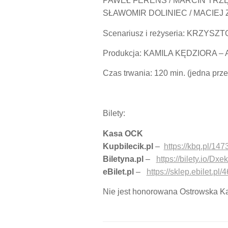
PAWEŁ FERENS / MARCIN TRZ
SŁAWOMIR DOLINIEC / MACIEJ
Scenariusz i reżyseria:
KRZYSZT
Produkcja:
KAMILA KĘDZIORA 
Czas trwania: 120 min. (jedna prz
Bilety:
Kasa OCK
Kupbilecik.pl
–
https://kbq.pl/147
Biletyna.pl
–
https://bilety.io/Dxe
eBilet.pl
–
https://sklep.ebilet.
Nie jest honorowana Ostrowska K