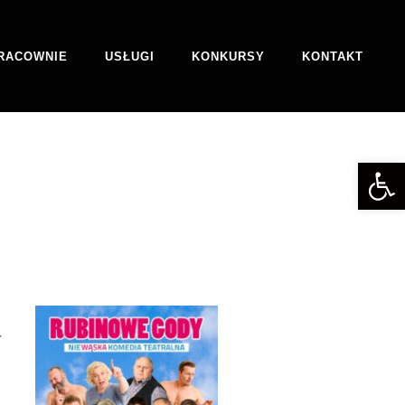
RACOWNIE
USŁUGI
KONKURSY
KONTAKT
Otwórz 
–