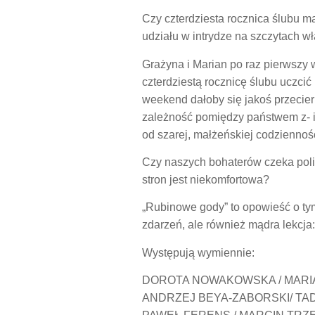
Czy czterdziesta rocznica ślubu m
udziału w intrydze na szczytach w
Grażyna
i
Marian
po raz pierwszy 
czterdziestą rocznicę ślubu uczcić
weekend dałoby się jakoś przecierp
zależność pomiędzy państwem z- i 
od szarej, małżeńskiej codziennośc
Czy naszych bohaterów czeka polity
stron jest niekomfortowa?
„
Rubinowe gody
” to opowieść o t
zdarzeń, ale również mądra lekcja:
Występują wymiennie:
DOROTA NOWAKOWSKA / MARIA
ANDRZEJ BEYA-ZABORSKI/ TA