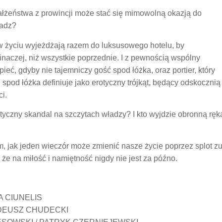
ałżeństwa z prowincji może stać się mimowolną okazją do
ładz?
w życiu wyjeżdżają razem do luksusowego hotelu, by
 inaczej, niż wszystkie poprzednie. I z pewnością wspólny
ieć, gdyby nie tajemniczy gość spod łóżka, oraz portier, który
spod łóżka definiuje jako erotyczny trójkąt, będący odskocznią
i.
czny skandal na szczytach władzy? I kto wyjdzie obronną ręką 
ym, jak jeden wieczór może zmienić nasze życie poprzez splot 
 że na miłość i namiętność nigdy nie jest za późno.
 CIUNELIS
DEUSZ CHUDECKI