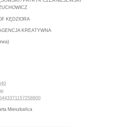
ĘSOWSKI / PATRYK CZERNIEJEWSKI
 ZUCHOWICZ
OF KĘDZIORA
– AGENCJA KREATYWNA
erwa)
340
kw
pl/46443371157258800
arta Mieszkańca