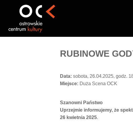
Przejdź
do
treści
RUBINOWE GOD
Data:
sobota, 26.04.2025, godz. 1
Miejsce:
Duża Scena OCK
Szanowni Państwo
Uprzejmie informujemy, że spek
26 kwietnia 2025
.