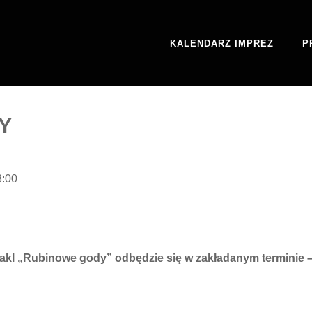
KALENDARZ IMPREZ
P
Y
8:00
takl „Rubinowe gody” odbędzie się w zakładanym terminie 