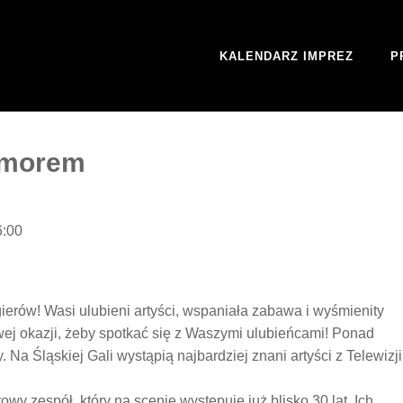
KALENDARZ IMPREZ
P
umorem
6:00
ierów! Wasi ulubieni artyści, wspaniała zabawa i wyśmienity
wej okazji, żeby spotkać się z Waszymi ulubieńcami! Ponad
 Na Śląskiej Gali wystąpią najbardziej znani artyści z Telewizji
rowy zespół, który na scenie występuje już blisko 30 lat. Ich