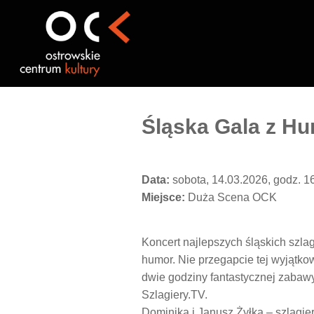
Przejdź
do
treści
Śląska Gala z H
Data:
sobota, 14.03.2026, godz. 1
Miejsce:
Duża Scena OCK
Koncert najlepszych śląskich szlag
humor. Nie przegapcie tej wyjątko
dwie godziny fantastycznej zabawy.
Szlagiery.TV.
Dominika i Janusz Żyłka
– szlagie