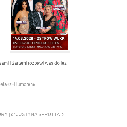
h
zami i żartami rozbawi was do łez.
Gala+z+Humorem/
RY | dr JUSTYNA SPRUTTA