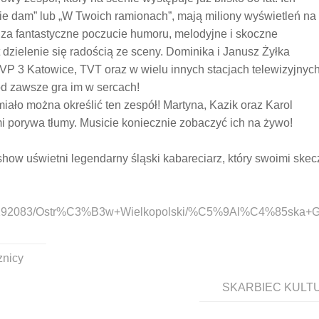
bie dam” lub „W Twoich ramionach”, mają miliony wyświetleń na
 za fantastyczne poczucie humoru, melodyjne i skoczne
 dzielenie się radością ze sceny. Dominika i Janusz Żyłka
VP 3 Katowice, TVT oraz w wielu innych stacjach telewizyjnyc
od zawsze gra im w sercach!
śmiało można określić ten zespół! Martyna, Kazik oraz Karol
mi porywa tłumy. Musicie koniecznie zobaczyć ich na żywo!
show uświetni legendarny śląski kabareciarz, który swoimi skec
rezy/192083/Ostr%C3%B3w+Wielkopolski/%C5%9Al%C4%85ska+
znicy
SKARBIEC KULTU