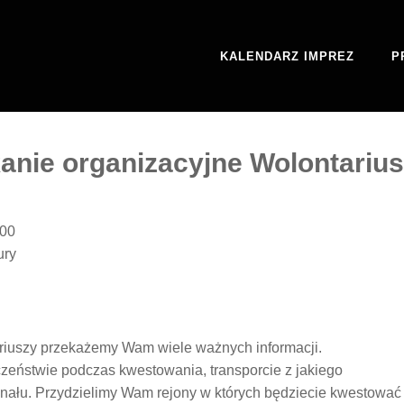
KALENDARZ IMPREZ
P
anie organizacyjne Wolontariu
:00
ury
riuszy przekażemy Wam wiele ważnych informacji.
ństwie podczas kwestowania, transporcie z jakiego
finału. Przydzielimy Wam rejony w których będziecie kwestować