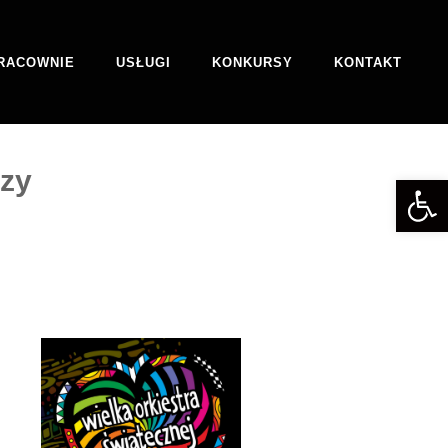
RACOWNIE
USŁUGI
KONKURSY
KONTAKT
szy
Otwórz 