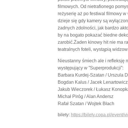
filmowych. Od nietrafionego pomysł
reżyserię aż po festiwal filmowy 
dzieje się gdy kamery są wyłączone
żadnych zdolności, jak bardzo akto
by na bogato pokazać biedne dekor
zarobić.Żaden kinowy hit nie ma rac
teatralnych foteli, wystąpią widzow
Nieustanny śmiech ale i refleksję
występujący w ”Superprodukcji”:
Barbara Kurdej-Szatan / Urszula 
Bogdan Kalus / Jacek Lenartowicz
Jakub Wieczorek / Łukasz Konopk
Michał Piróg / Alan Andersz
Rafał Szatan / Wojtek Błach
bilety:
https://bilety.copa.pl/event/