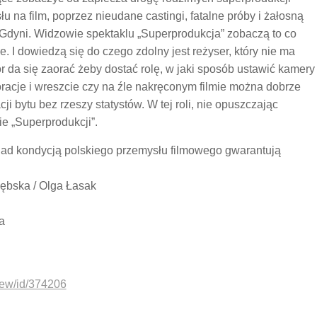
u na film, poprzez nieudane castingi, fatalne próby i żałosną
w Gdyni. Widzowie spektaklu „Superprodukcja” zobaczą to co
. I dowiedzą się do czego zdolny jest reżyser, który nie ma
r da się zaorać żeby dostać rolę, w jaki sposób ustawić kamery
acje i wreszcie czy na źle nakręconym filmie można dobrze
ji bytu bez rzeszy statystów. W tej roli, nie opuszczając
ie „Superprodukcji”.
 nad kondycją polskiego przemysłu filmowego gwarantują
Dębska / Olga Łasak
a
view/id/374206