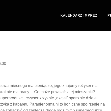
KALENDARZ IMPREZ
P
6:00
rstwa mięsnego ma pieniądze, jego znajomy reżyser ma
kurat nie ma pracy… Co może powstać z tej mieszanki?
perprodukcji reżyser krzyknie „akcja!” sporo się dzieje.
yka z kabaretu Paranienormalni to ironiczne spojrzenie na
ące zobaczyć od zaplecza drogę rodzimych superprodukcji