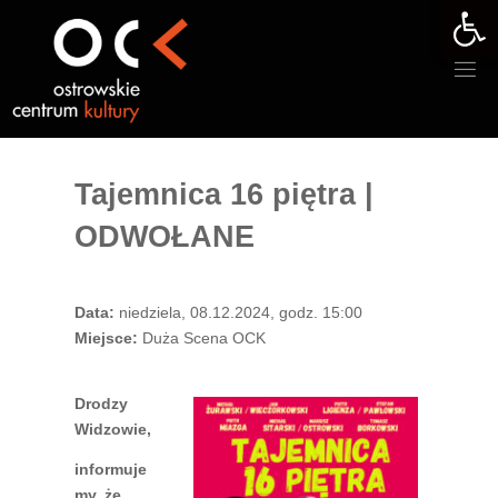
Otwórz 
Przejdź
do
treści
Tajemnica 16 piętra |
ODWOŁANE
Data:
niedziela, 08.12.2024, godz. 15:00
Miejsce:
Duża Scena OCK
Drodzy
Widzowie,
informuje
my, że