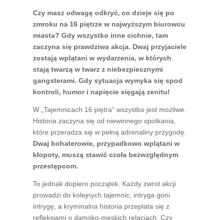
Czy masz odwagę odkryć, co dzieje się po
zmroku na 16 piętrze w najwyższym biurowcu
miasta? Gdy wszystko inne cichnie, tam
zaczyna się prawdziwa akcja. Dwaj przyjaciele
zostają wplątani w wydarzenia, w których
stają twarzą w twarz z niebezpiecznymi
gangsterami. Gdy sytuacja wymyka się spod
kontroli, humor i napięcie sięgają zenitu!
W „Tajemnicach 16 piętra” wszystko jest możliwe.
Historia zaczyna się od niewinnego spotkania,
które przeradza się w pełną adrenaliny przygodę.
Dwaj bohaterowie, przypadkowo wplątani w
kłopoty, muszą stawić czoła bezwzględnym
przestępcom.
To jednak dopiero początek. Każdy zwrot akcji
prowadzi do kolejnych tajemnic, intryga goni
intrygę, a kryminalna historia przeplata się z
refleksjami o damsko-męskich relacjach. Czy